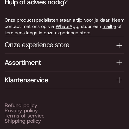
Hulp of advies nodig?
Onze productspecialisten staan altijd voor je klaar. Neem
contact met ons op via
WhatsApp
, stuur een
mailtje
of
kom eens langs in onze experience store.
Onze experience store
Assortiment
Je nieuwe instrument testen? Kom langs in onze winkel
van 4.000 m2 vol instrumenten, bladmuziek,
accessoires en onderdelen. Je vindt ons hier:
Klantenservice
Keyserswey 63
2201 CX Noordwijk
Routebeschrijving
Refund policy
Privacy policy
Openingstijden
Terms of service
Shipping policy