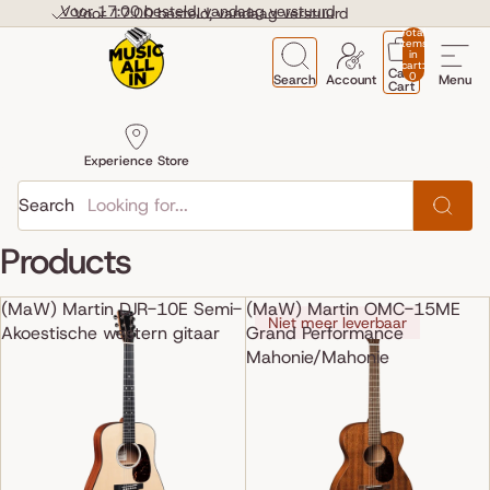
Skip to content
Voor 17:00 besteld, vandaag verstuurd
Voor 17:00 besteld, vandaag verstuurd
Total
items
in
cart:
Cart
0
Search
Account
Menu
Cart
Experience Store
Search
Products
(MaW) Martin DJR-10E Semi-
(MaW) Martin OMC-15ME
Niet meer leverbaar
Akoestische western gitaar
Grand Performance
Mahonie/Mahonie