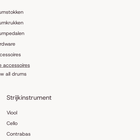
umstokken
umkrukken
umpedalen
rdware
cessoires
le accessoires
ew all drums
Strijkinstrument
Viool
Cello
Contrabas