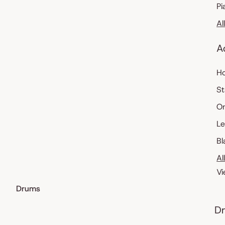
Pi
Al
A
Ho
St
O
Le
Bl
Al
Vi
Drums
Dr