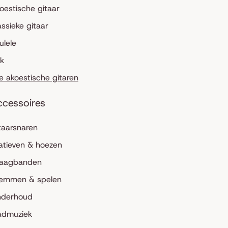
oestische gitaar
assieke gitaar
ulele
lk
le akoestische gitaren
ccessoires
taarsnaren
atieven & hoezen
aagbanden
emmen & spelen
derhoud
admuziek