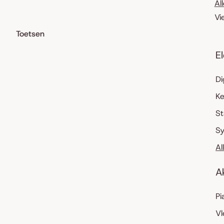
Al
Vi
Toetsen
E
Di
K
S
Sy
Al
A
Pi
Vl