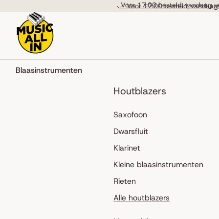
Skip to content
Voor 17:00 besteld, vandaag v
Voor 17:00 besteld, vandaag
Blaasinstrumenten
Houtblazers
Saxofoon
Dwarsfluit
Klarinet
Kleine blaasinstrumenten
Rieten
Alle houtblazers