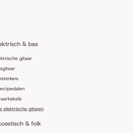
ektrisch & bas
ektrische gitaar
sgitaar
rsterkers
fectpedalen
taarkabels
le elektrische gitaren
oestisch & folk