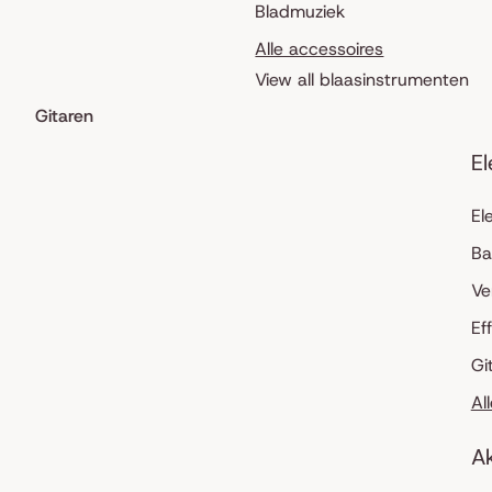
Bladmuziek
Alle accessoires
View all blaasinstrumenten
Gitaren
El
El
Ba
Ve
Ef
Gi
Al
Ak