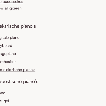
le accessoires
ew all gitaren
lektrische piano's
gitale piano
eyboard
tagepiano
nthesizer
le elektrische piano's
koestische piano's
ano
eugel