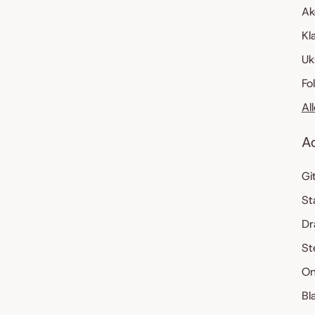
Ak
Kl
Uk
Fo
Al
A
Gi
St
Dr
St
On
Bl