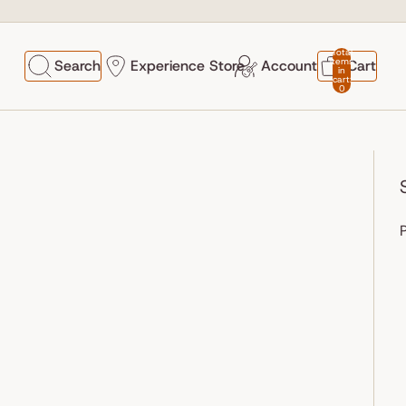
Total
items
Search
Experience Store
Account
Cart
in
cart:
0