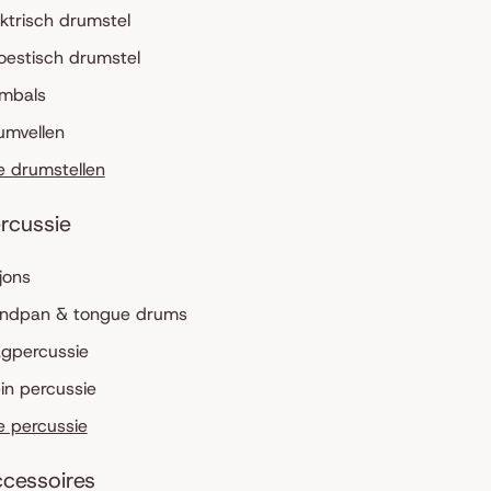
ektrisch drumstel
oestisch drumstel
mbals
umvellen
le drumstellen
rcussie
jons
ndpan & tongue drums
agpercussie
ein percussie
le percussie
cessoires