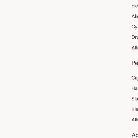
El
Ak
Cy
Dr
Al
Pe
Ca
Ha
Sl
Kl
Al
Ac