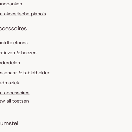
anobanken
le akoestische piano's
ccessoires
ofdtelefoons
atieven & hoezen
nderdelen
ssenaar & tabletholder
admuziek
le accessoires
ew all toetsen
umstel