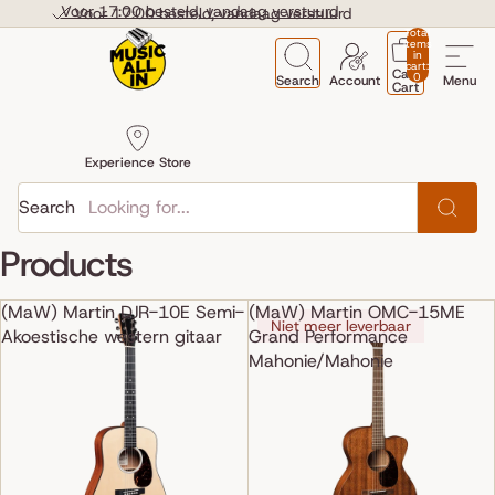
Skip to content
Voor 17:00 besteld, vandaag verstuurd
Voor 17:00 besteld, vandaag verstuurd
Total
items
in
cart:
Cart
0
Search
Account
Menu
Cart
Experience Store
Search
Products
(MaW) Martin DJR-10E Semi-
(MaW) Martin OMC-15ME
Niet meer leverbaar
Akoestische western gitaar
Grand Performance
Mahonie/Mahonie