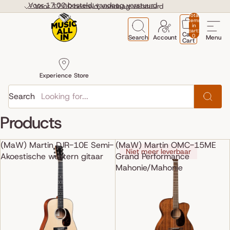
Skip to content
Voor 17:00 besteld, vandaag verstuurd
Voor 17:00 besteld, vandaag verstuurd
Total
items
in
cart:
Cart
0
Search
Account
Menu
Cart
Experience Store
Search
Products
(MaW) Martin DJR-10E Semi-
(MaW) Martin OMC-15ME
Niet meer leverbaar
Akoestische western gitaar
Grand Performance
Mahonie/Mahonie