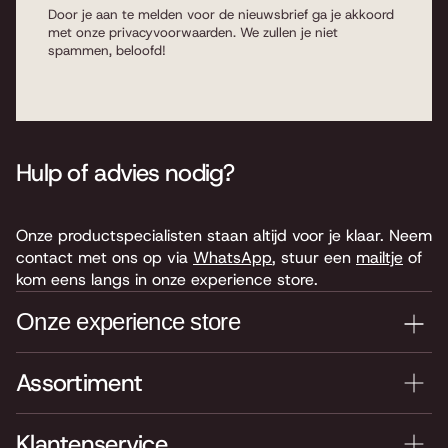
Door je aan te melden voor de nieuwsbrief ga je akkoord
met onze
privacyvoorwaarden
. We zullen je niet
spammen, beloofd!
Hulp of advies nodig?
Onze productspecialisten staan altijd voor je klaar. Neem
contact met ons op via
WhatsApp
, stuur een
mailtje
of
kom eens langs in onze experience store.
Onze experience store
Assortiment
Je nieuwe instrument testen? Kom langs in onze winkel
van 4.000 m2 vol instrumenten, bladmuziek,
accessoires en onderdelen. Je vindt ons hier:
Klantenservice