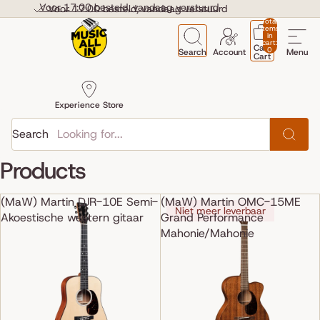
Skip to content
Voor 17:00 besteld, vandaag verstuurd
Voor 17:00 besteld, vandaag verstuurd
Total
items
in
cart:
Cart
0
Search
Account
Menu
Cart
Experience Store
Search
Products
(MaW) Martin DJR-10E Semi-
(MaW) Martin OMC-15ME
Niet meer leverbaar
Akoestische western gitaar
Grand Performance
Mahonie/Mahonie