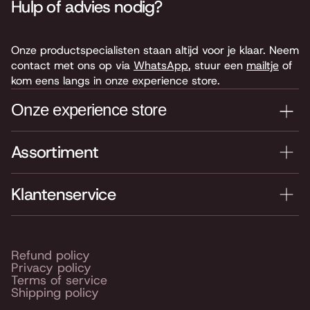
Hulp of advies nodig?
Onze productspecialisten staan altijd voor je klaar. Neem
contact met ons op via
WhatsApp
, stuur een
mailtje
of
kom eens langs in onze experience store.
Onze experience store
Assortiment
Je nieuwe instrument testen? Kom langs in onze winkel
van 4.000 m2 vol instrumenten, bladmuziek,
accessoires en onderdelen. Je vindt ons hier:
Klantenservice
Keyserswey 63
2201 CX Noordwijk
Routebeschrijving
Refund policy
Privacy policy
Openingstijden
Terms of service
Shipping policy