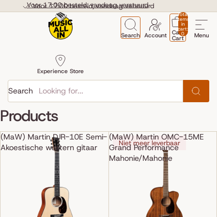
Skip to content
Voor 17:00 besteld, vandaag verstuurd
Voor 17:00 besteld, vandaag verstuurd
Total
items
in
cart:
Cart
0
Search
Account
Menu
Cart
Experience Store
Search
Products
(MaW) Martin DJR-10E Semi-
(MaW) Martin OMC-15ME
Niet meer leverbaar
Akoestische western gitaar
Grand Performance
Mahonie/Mahonie