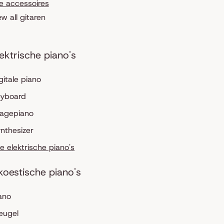
le accessoires
ew all gitaren
lektrische piano's
gitale piano
eyboard
tagepiano
nthesizer
le elektrische piano's
koestische piano's
ano
eugel