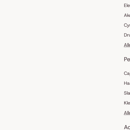
El
Ak
Cy
Dr
Al
Pe
Ca
Ha
Sl
Kl
Al
Ac