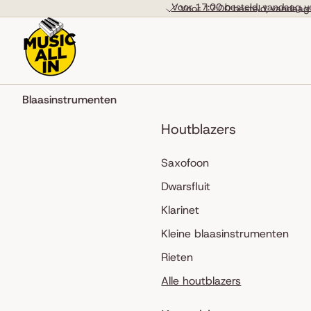
Skip to content
Voor 17:00 besteld, vandaag v
Voor 17:00 besteld, vandaag
Blaasinstrumenten
Houtblazers
Saxofoon
Dwarsfluit
Klarinet
Kleine blaasinstrumenten
Rieten
Alle houtblazers