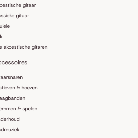
oestische gitaar
assieke gitaar
ulele
lk
le akoestische gitaren
ccessoires
taarsnaren
atieven & hoezen
aagbanden
emmen & spelen
derhoud
admuziek