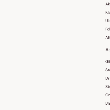
Ak
Kl
Uk
Fo
Al
A
Gi
St
Dr
St
On
Bl