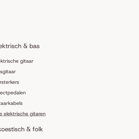
ektrisch & bas
ektrische gitaar
sgitaar
rsterkers
fectpedalen
taarkabels
le elektrische gitaren
oestisch & folk