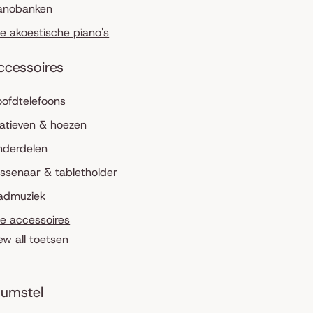
anobanken
le akoestische piano's
ccessoires
ofdtelefoons
atieven & hoezen
nderdelen
ssenaar & tabletholder
admuziek
le accessoires
ew all toetsen
umstel