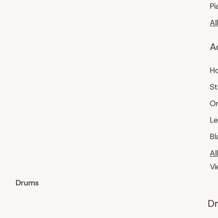
Pi
Al
A
Ho
St
O
Le
Bl
Al
Vi
Drums
Dr