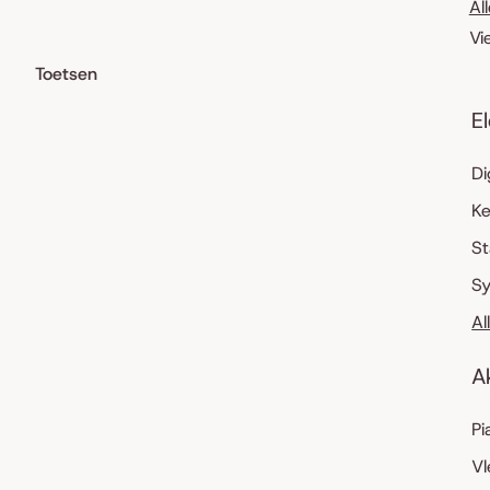
Al
Vi
Toetsen
E
Di
K
S
Sy
Al
A
Pi
Vl