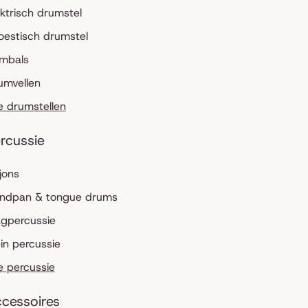
ektrisch drumstel
oestisch drumstel
mbals
umvellen
le drumstellen
rcussie
jons
ndpan & tongue drums
agpercussie
ein percussie
le percussie
cessoires