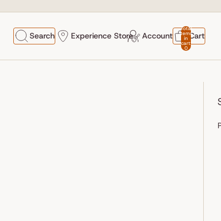
Total
items
Search
Experience Store
Account
Cart
in
cart:
0