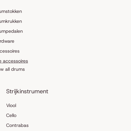
umstokken
umkrukken
umpedalen
rdware
cessoires
le accessoires
ew all drums
Strijkinstrument
Viool
Cello
Contrabas