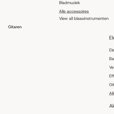
Bladmuziek
Alle accessoires
View all blaasinstrumenten
Gitaren
El
El
Ba
Ve
Ef
Gi
Al
Ak