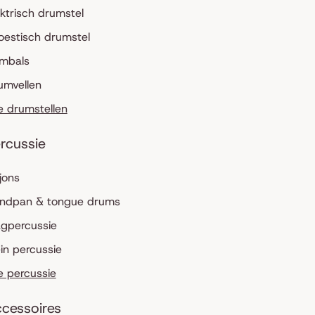
ektrisch drumstel
oestisch drumstel
mbals
umvellen
le drumstellen
rcussie
jons
ndpan & tongue drums
agpercussie
ein percussie
le percussie
cessoires