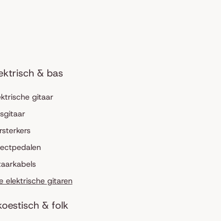
ektrisch & bas
ektrische gitaar
sgitaar
rsterkers
fectpedalen
taarkabels
le elektrische gitaren
oestisch & folk