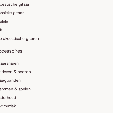
oestische gitaar
assieke gitaar
ulele
lk
le akoestische gitaren
ccessoires
taarsnaren
atieven & hoezen
aagbanden
emmen & spelen
derhoud
admuziek