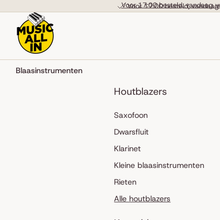
Skip to content
Voor 17:00 besteld, vandaag v
Voor 17:00 besteld, vandaag
Blaasinstrumenten
Houtblazers
Saxofoon
Dwarsfluit
Klarinet
Kleine blaasinstrumenten
Rieten
Alle houtblazers