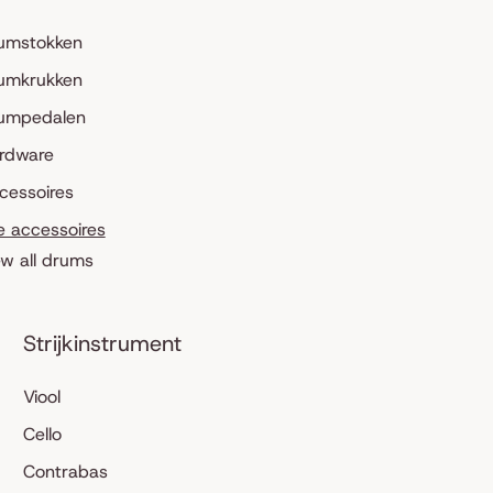
umstokken
umkrukken
umpedalen
rdware
cessoires
le accessoires
ew all drums
Strijkinstrument
Viool
Cello
Contrabas