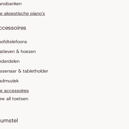
anobanken
le akoestische piano's
ccessoires
ofdtelefoons
atieven & hoezen
nderdelen
ssenaar & tabletholder
admuziek
le accessoires
ew all toetsen
umstel