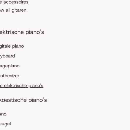
le accessoires
ew all gitaren
lektrische piano's
gitale piano
eyboard
tagepiano
nthesizer
le elektrische piano's
koestische piano's
ano
eugel