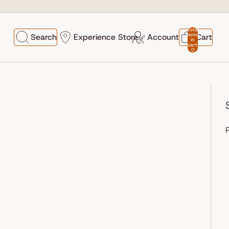
Total
items
Search
Experience Store
Account
Cart
in
cart:
0