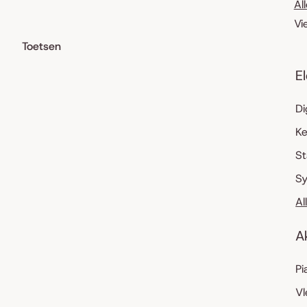
Al
Vi
Toetsen
E
Di
K
S
Sy
Al
A
Pi
Vl