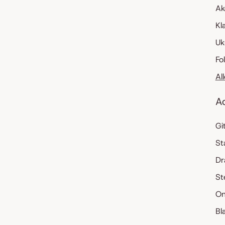
Ak
Kl
Uk
Fo
Al
A
Gi
St
Dr
St
On
Bl