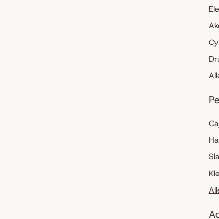
El
Ak
Cy
Dr
Al
Pe
Ca
Ha
Sl
Kl
Al
Ac