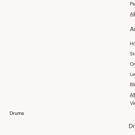
Pi
Al
A
Ho
St
O
Le
Bl
Al
Vi
Drums
Dr