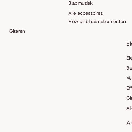
Bladmuziek
Alle accessoires
View all blaasinstrumenten
Gitaren
El
El
Ba
Ve
Ef
Gi
Al
Ak