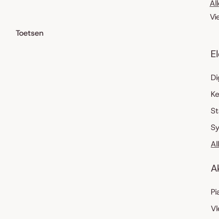
Al
Vi
Toetsen
E
Di
K
S
Sy
Al
A
Pi
Vl