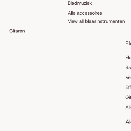
Bladmuziek
Alle accessoires
View all blaasinstrumenten
Gitaren
El
El
Ba
Ve
Ef
Gi
Al
Ak