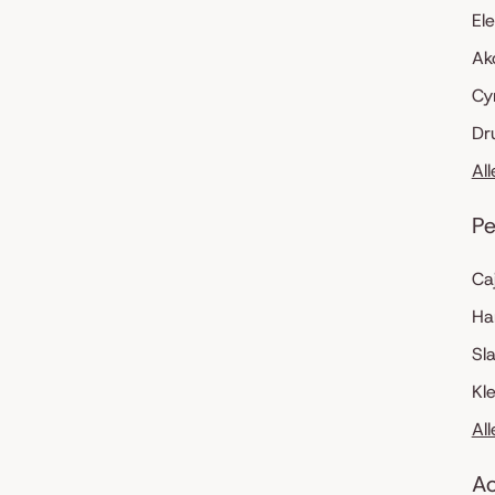
El
Ak
Cy
Dr
Al
Pe
Ca
Ha
Sl
Kl
Al
Ac