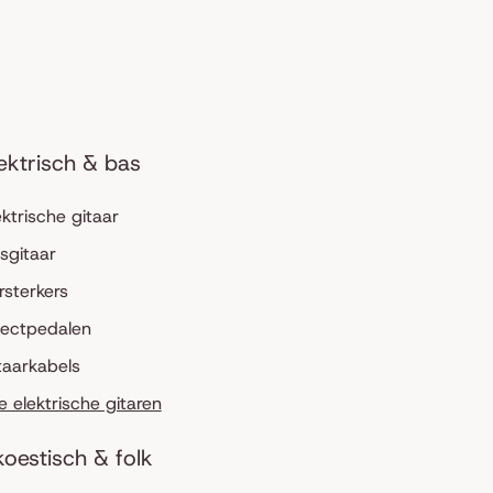
ektrisch & bas
ektrische gitaar
sgitaar
rsterkers
fectpedalen
taarkabels
le elektrische gitaren
oestisch & folk