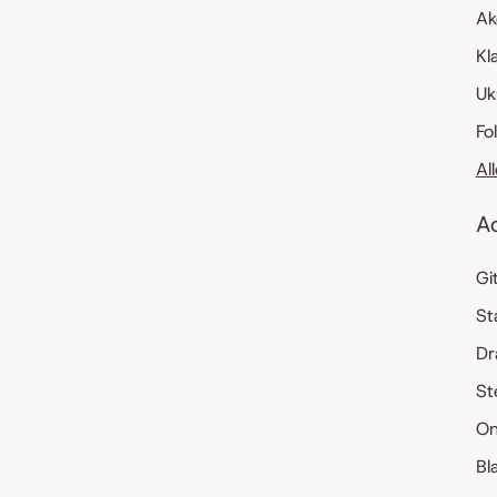
Ak
Kl
Uk
Fo
Al
A
Gi
St
Dr
St
On
Bl