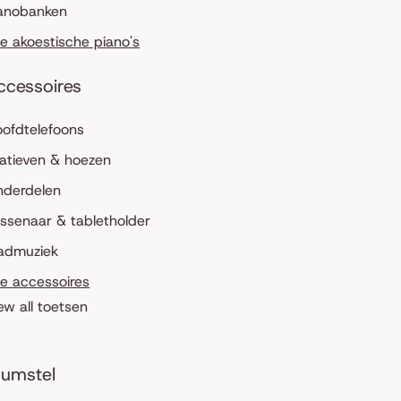
anobanken
le akoestische piano's
ccessoires
ofdtelefoons
atieven & hoezen
nderdelen
ssenaar & tabletholder
admuziek
le accessoires
ew all toetsen
umstel