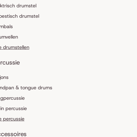
ektrisch drumstel
oestisch drumstel
mbals
umvellen
le drumstellen
rcussie
jons
ndpan & tongue drums
agpercussie
ein percussie
le percussie
cessoires