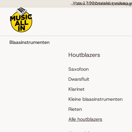
Skip to content
Voor 17:00 besteld, vandaag v
Voor 17:00 besteld, vandaag
Blaasinstrumenten
Houtblazers
Saxofoon
Dwarsfluit
Klarinet
Kleine blaasinstrumenten
Rieten
Alle houtblazers