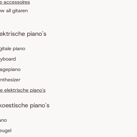
le accessoires
ew all gitaren
lektrische piano's
gitale piano
eyboard
tagepiano
nthesizer
le elektrische piano's
koestische piano's
ano
eugel