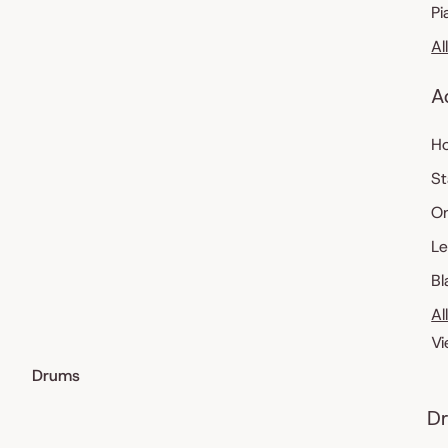
Pi
Al
A
Ho
St
O
Le
Bl
Al
Vi
Drums
Dr