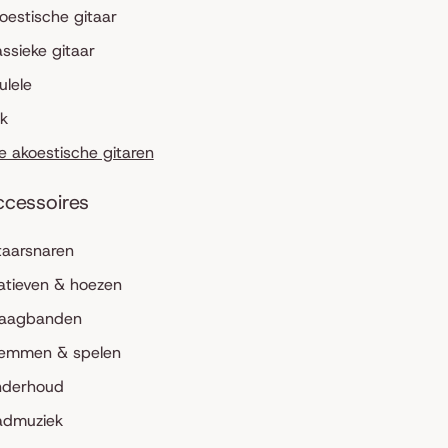
oestische gitaar
assieke gitaar
ulele
lk
le akoestische gitaren
ccessoires
taarsnaren
atieven & hoezen
aagbanden
emmen & spelen
derhoud
admuziek