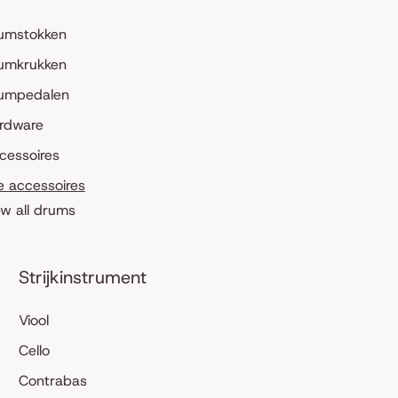
umstokken
umkrukken
umpedalen
rdware
cessoires
le accessoires
ew all drums
Strijkinstrument
Viool
Cello
Contrabas