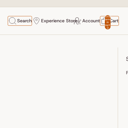
Total
items
Search
Experience Store
Account
Cart
in
cart:
0