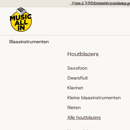
Skip to content
Voor 17:00 besteld, vandaag v
Voor 17:00 besteld, vandaag
Blaasinstrumenten
Houtblazers
Saxofoon
Dwarsfluit
Klarinet
Kleine blaasinstrumenten
Rieten
Alle houtblazers