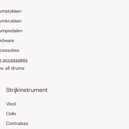
umstokken
umkrukken
umpedalen
rdware
cessoires
le accessoires
ew all drums
Strijkinstrument
Viool
Cello
Contrabas