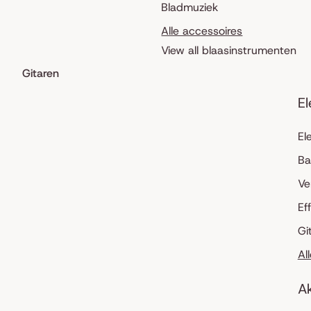
Bladmuziek
Alle accessoires
View all blaasinstrumenten
Gitaren
El
El
Ba
Ve
Ef
Gi
Al
Ak