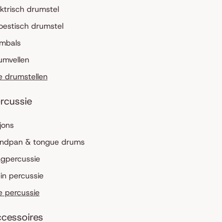
ektrisch drumstel
oestisch drumstel
mbals
umvellen
le drumstellen
rcussie
jons
ndpan & tongue drums
agpercussie
ein percussie
le percussie
cessoires