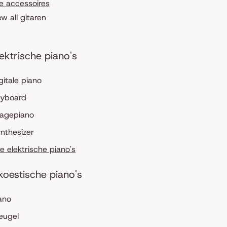
le accessoires
ew all gitaren
lektrische piano's
gitale piano
eyboard
tagepiano
nthesizer
le elektrische piano's
koestische piano's
ano
eugel