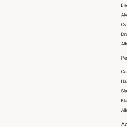
El
Ak
Cy
Dr
Al
Pe
Ca
Ha
Sl
Kl
Al
Ac