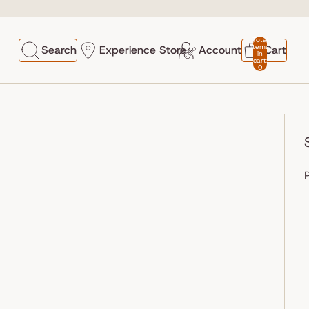
Total
items
Search
Experience Store
Account
Cart
in
cart:
0