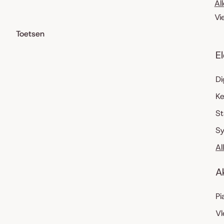
Al
Vi
Toetsen
E
Di
K
S
Sy
Al
A
Pi
Vl