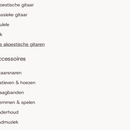
oestische gitaar
assieke gitaar
ulele
lk
le akoestische gitaren
ccessoires
taarsnaren
atieven & hoezen
aagbanden
emmen & spelen
derhoud
admuziek