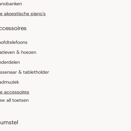
anobanken
le akoestische piano's
ccessoires
ofdtelefoons
atieven & hoezen
nderdelen
ssenaar & tabletholder
admuziek
le accessoires
ew all toetsen
umstel