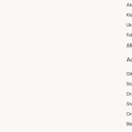
Ak
Kl
Uk
Fo
Al
A
Gi
St
Dr
St
On
Bl