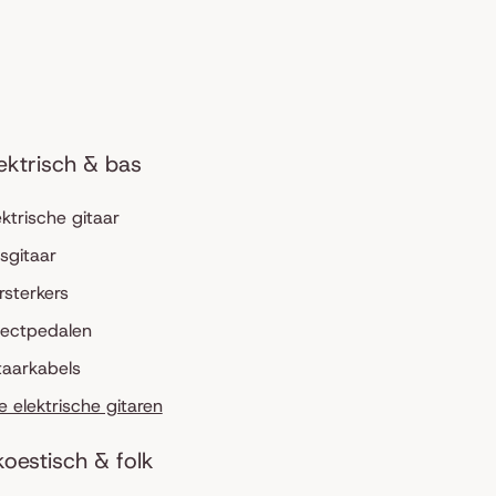
ektrisch & bas
ektrische gitaar
sgitaar
rsterkers
fectpedalen
taarkabels
le elektrische gitaren
oestisch & folk