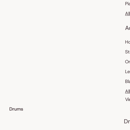
Pi
Al
A
Ho
St
O
Le
Bl
Al
Vi
Drums
Dr