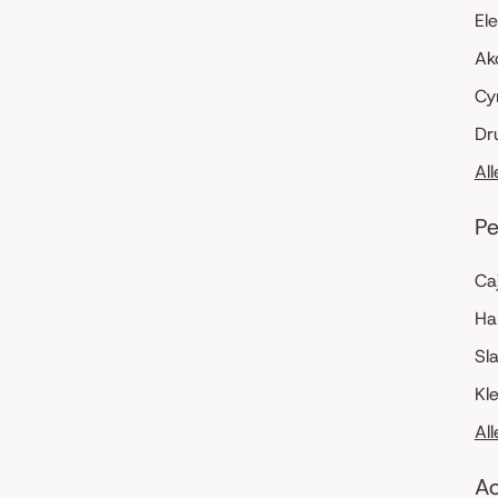
El
Ak
Cy
Dr
Al
Pe
Ca
Ha
Sl
Kl
Al
Ac