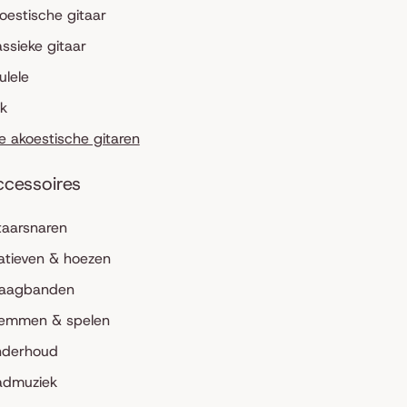
oestische gitaar
assieke gitaar
ulele
lk
le akoestische gitaren
ccessoires
taarsnaren
atieven & hoezen
aagbanden
emmen & spelen
derhoud
admuziek