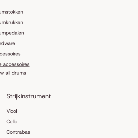
umstokken
umkrukken
umpedalen
rdware
cessoires
le accessoires
ew all drums
Strijkinstrument
Viool
Cello
Contrabas