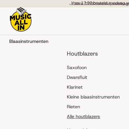
Skip to content
Voor 17:00 besteld, vandaag v
Voor 17:00 besteld, vandaag
Blaasinstrumenten
Houtblazers
Saxofoon
Dwarsfluit
Klarinet
Kleine blaasinstrumenten
Rieten
Alle houtblazers