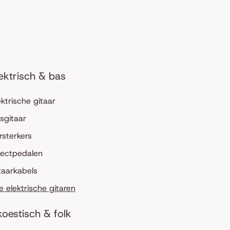
ektrisch & bas
ektrische gitaar
sgitaar
rsterkers
fectpedalen
taarkabels
le elektrische gitaren
oestisch & folk