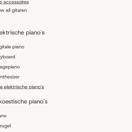
le accessoires
ew all gitaren
lektrische piano's
gitale piano
eyboard
tagepiano
nthesizer
le elektrische piano's
koestische piano's
ano
eugel