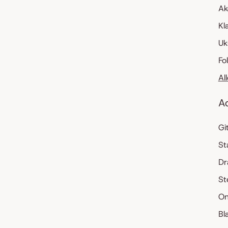
Ak
Kl
Uk
Fo
Al
A
Gi
St
Dr
St
On
Bl