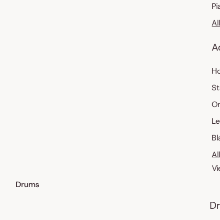
Pi
Al
A
Ho
St
O
Le
Bl
Al
Vi
Drums
Dr