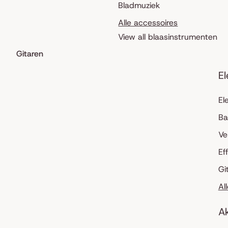
Bladmuziek
Alle accessoires
View all blaasinstrumenten
Gitaren
El
El
Ba
Ve
Ef
Gi
Al
Ak