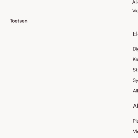
Al
Vi
Toetsen
E
Di
K
S
Sy
Al
A
Pi
Vl