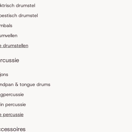
ektrisch drumstel
oestisch drumstel
mbals
umvellen
le drumstellen
rcussie
jons
ndpan & tongue drums
agpercussie
ein percussie
le percussie
cessoires