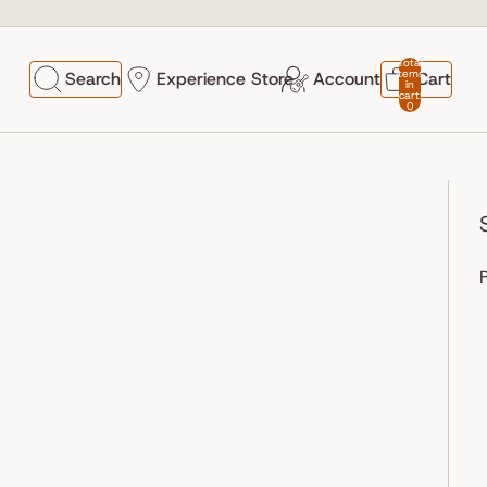
Total
items
Search
Experience Store
Account
Cart
in
cart:
0