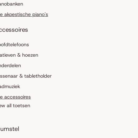
anobanken
le akoestische piano's
ccessoires
ofdtelefoons
atieven & hoezen
nderdelen
ssenaar & tabletholder
admuziek
le accessoires
ew all toetsen
umstel