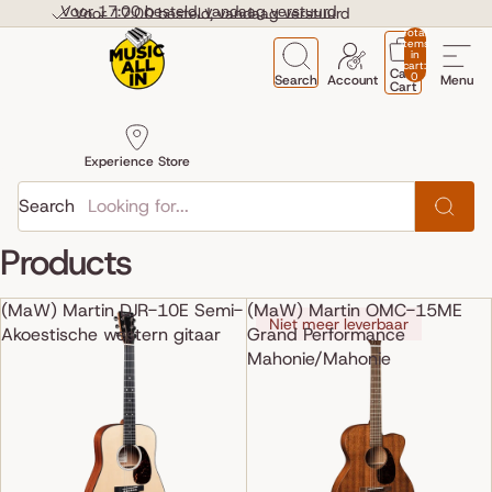
Skip to content
Voor 17:00 besteld, vandaag verstuurd
Voor 17:00 besteld, vandaag verstuurd
Total
items
in
cart:
Cart
0
Search
Account
Menu
Cart
Experience Store
Search
Products
(MaW) Martin DJR-10E Semi-
(MaW) Martin OMC-15ME
Niet meer leverbaar
Akoestische western gitaar
Grand Performance
Mahonie/Mahonie