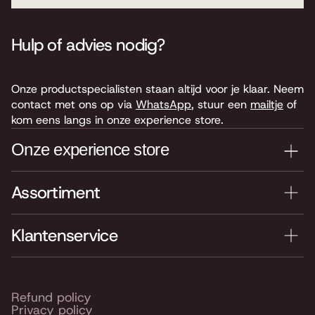
Hulp of advies nodig?
Onze productspecialisten staan altijd voor je klaar. Neem
contact met ons op via
WhatsApp
, stuur een
mailtje
of
kom eens langs in onze experience store.
Onze experience store
Assortiment
Je nieuwe instrument testen? Kom langs in onze winkel
van 4.000 m2 vol instrumenten, bladmuziek,
accessoires en onderdelen. Je vindt ons hier:
Klantenservice
Keyserswey 63
2201 CX Noordwijk
Routebeschrijving
Refund policy
Privacy policy