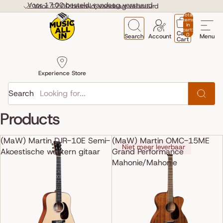
Skip to content
Voor 17:00 besteld, vandaag verstuurd
Voor 17:00 besteld, vandaag verstuurd
Total
items
in
cart:
Cart
0
Search
Account
Menu
Cart
Experience Store
Search
Products
(MaW) Martin DJR-10E Semi-
(MaW) Martin OMC-15ME
Niet meer leverbaar
Akoestische western gitaar
Grand Performance
Mahonie/Mahonie