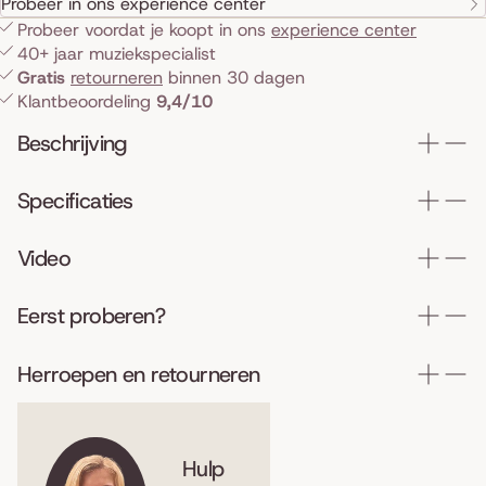
Probeer in ons experience center
Probeer voordat je koopt in ons
experience center
40+ jaar muziekspecialist
Gratis
retourneren
binnen 30 dagen
Klantbeoordeling
9,4/10
Beschrijving
Specificaties
Video
Eerst proberen?
Herroepen en retourneren
Hulp