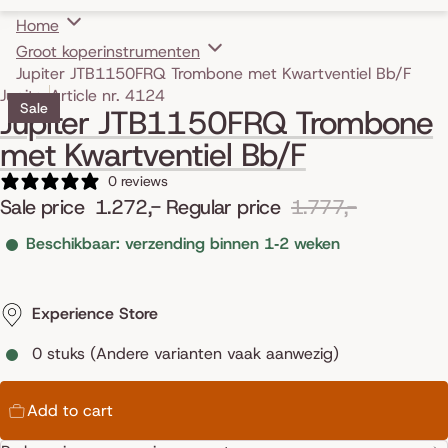
Home
Groot koperinstrumenten
Jupiter JTB1150FRQ Trombone met Kwartventiel Bb/F
Skip to product information
Jupiter
Article nr. 4124
Sale
Jupiter JTB1150FRQ Trombone
met Kwartventiel Bb/F
0 reviews
Sale price
1.272,-
Regular price
1.777,-
Beschikbaar: verzending binnen 1‑2 weken
Experience Store
0 stuks (Andere varianten vaak aanwezig)
Add to cart