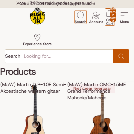
Skip to content
Voor 17:00 besteld, vandaag verstuurd
Voor 17:00 besteld, vandaag verstuurd
Total
items
in
cart:
Cart
0
Search
Account
Menu
Cart
Experience Store
Search
Products
(MaW) Martin DJR-10E Semi-
(MaW) Martin OMC-15ME
Niet meer leverbaar
Akoestische western gitaar
Grand Performance
Mahonie/Mahonie