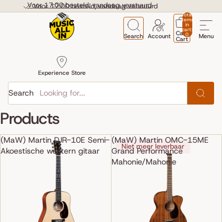
Skip to content
Voor 17:00 besteld, vandaag verstuurd
Voor 17:00 besteld, vandaag verstuurd
Total
items
in
cart:
Cart
0
Search
Account
Menu
Cart
Experience Store
Search
Products
(MaW) Martin DJR-10E Semi-
(MaW) Martin OMC-15ME
Niet meer leverbaar
Akoestische western gitaar
Grand Performance
Mahonie/Mahonie