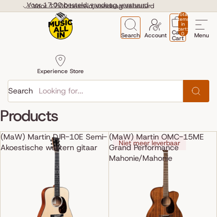
Skip to content
Voor 17:00 besteld, vandaag verstuurd
Voor 17:00 besteld, vandaag verstuurd
Total
items
in
cart:
Cart
0
Search
Account
Menu
Cart
Experience Store
Search
Products
(MaW) Martin DJR-10E Semi-
(MaW) Martin OMC-15ME
Niet meer leverbaar
Akoestische western gitaar
Grand Performance
Mahonie/Mahonie