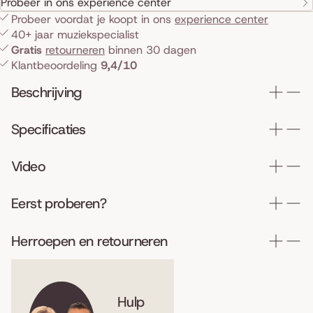
Probeer in ons experience center
Probeer voordat je koopt in ons
experience center
40+ jaar muziekspecialist
Gratis
retourneren
binnen 30 dagen
Klantbeoordeling
9,4/10
Beschrijving
Specificaties
Video
Eerst proberen?
Herroepen en retourneren
Hulp