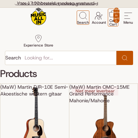
Skip to content
Voor 17:00 besteld, vandaag verstuurd
Voor 17:00 besteld, vandaag verstuurd
Total
items
in
cart:
Cart
0
Search
Account
Menu
Cart
Experience Store
Search
Products
(MaW) Martin DJR-10E Semi-
(MaW) Martin OMC-15ME
Niet meer leverbaar
Akoestische western gitaar
Grand Performance
Mahonie/Mahonie