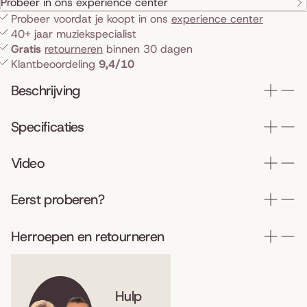
Probeer in ons experience center
Probeer voordat je koopt in ons
experience center
40+ jaar muziekspecialist
Gratis
retourneren
binnen 30 dagen
Klantbeoordeling
9,4/10
Beschrijving
Specificaties
Video
Eerst proberen?
Herroepen en retourneren
Hulp