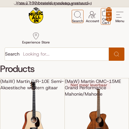
Skip to content
Voor 17:00 besteld, vandaag verstuurd
Voor 17:00 besteld, vandaag verstuurd
Total
items
in
cart:
Cart
0
Search
Account
Menu
Cart
Experience Store
Search
Products
(MaW) Martin DJR-10E Semi-
(MaW) Martin OMC-15ME
Niet meer leverbaar
Akoestische western gitaar
Grand Performance
Mahonie/Mahonie