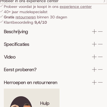
Probeer in ons experience center
Probeer voordat je koopt in ons
experience center
40+ jaar muziekspecialist
Gratis
retourneren
binnen 30 dagen
Klantbeoordeling
9,4/10
Beschrijving
Specificaties
Video
Eerst proberen?
Herroepen en retourneren
Hulp