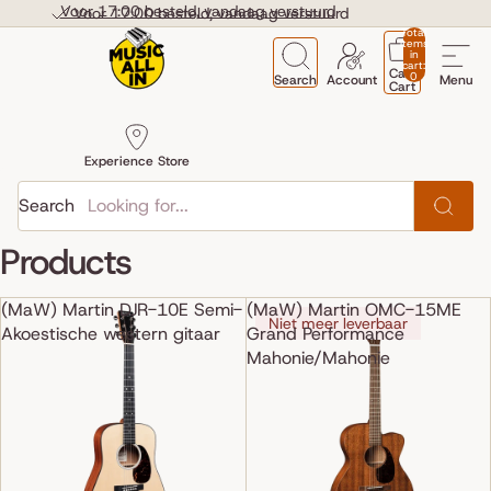
Skip to content
Voor 17:00 besteld, vandaag verstuurd
Voor 17:00 besteld, vandaag verstuurd
Total
items
in
cart:
Cart
0
Search
Account
Menu
Cart
Experience Store
Search
Products
(MaW) Martin DJR-10E Semi-
(MaW) Martin OMC-15ME
Niet meer leverbaar
Akoestische western gitaar
Grand Performance
Mahonie/Mahonie