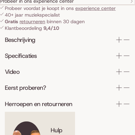
Probeer in ons experience center
Probeer voordat je koopt in ons
experience center
40+ jaar muziekspecialist
Gratis
retourneren
binnen 30 dagen
Klantbeoordeling
9,4/10
Beschrijving
Specificaties
Video
Eerst proberen?
Herroepen en retourneren
Hulp