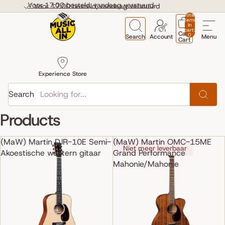
Skip to content
Voor 17:00 besteld, vandaag verstuurd
Voor 17:00 besteld, vandaag verstuurd
Total
items
in
cart:
Cart
0
Search
Account
Menu
Cart
Experience Store
Search
Products
(MaW) Martin DJR-10E Semi-
(MaW) Martin OMC-15ME
Niet meer leverbaar
Akoestische western gitaar
Grand Performance
Mahonie/Mahonie