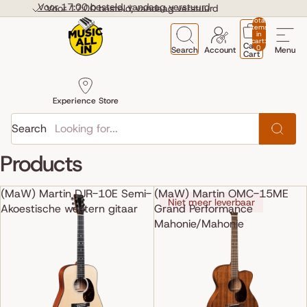
Skip to content
Voor 17:00 besteld, vandaag verstuurd
Voor 17:00 besteld, vandaag verstuurd
Total
items
in
cart:
Cart
0
Search
Account
Menu
Cart
Experience Store
Search
Products
(MaW) Martin DJR-10E Semi-
(MaW) Martin OMC-15ME
Niet meer leverbaar
Akoestische western gitaar
Grand Performance
Mahonie/Mahonie