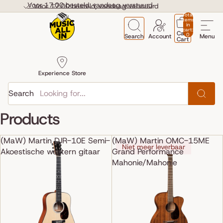
Skip to content
Voor 17:00 besteld, vandaag verstuurd
Voor 17:00 besteld, vandaag verstuurd
Total
items
in
cart:
Cart
0
Search
Account
Menu
Cart
Experience Store
Search
Products
(MaW) Martin DJR-10E Semi-
(MaW) Martin OMC-15ME
Niet meer leverbaar
Akoestische western gitaar
Grand Performance
Mahonie/Mahonie