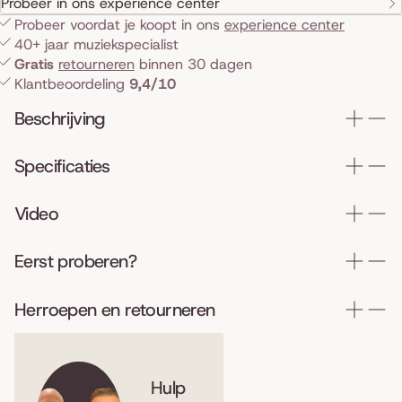
Probeer in ons experience center
Probeer voordat je koopt in ons
experience center
40+ jaar muziekspecialist
Gratis
retourneren
binnen 30 dagen
Klantbeoordeling
9,4/10
Beschrijving
Specificaties
Video
Eerst proberen?
Herroepen en retourneren
Hulp