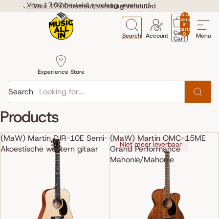
Skip to content
Voor 17:00 besteld, vandaag verstuurd
Voor 17:00 besteld, vandaag verstuurd
Total
items
in
cart:
Cart
0
Search
Account
Menu
Cart
Experience Store
Search
Products
(MaW) Martin DJR-10E Semi-
(MaW) Martin OMC-15ME
Niet meer leverbaar
Akoestische western gitaar
Grand Performance
Mahonie/Mahonie