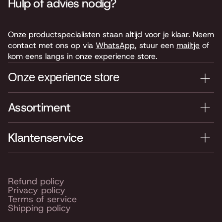
Hulp of advies nodig?
Onze productspecialisten staan altijd voor je klaar. Neem
contact met ons op via
WhatsApp
, stuur een
mailtje
of
kom eens langs in onze experience store.
Onze experience store
Assortiment
Je nieuwe instrument testen? Kom langs in onze winkel
van 4.000 m2 vol instrumenten, bladmuziek,
accessoires en onderdelen. Je vindt ons hier:
Klantenservice
Keyserswey 63
2201 CX Noordwijk
Routebeschrijving
Refund policy
Privacy policy
Openingstijden
Terms of service
Shipping policy