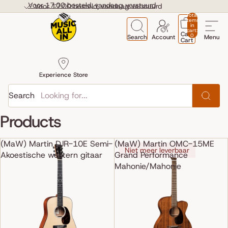
Skip to content
Voor 17:00 besteld, vandaag verstuurd
Voor 17:00 besteld, vandaag verstuurd
Total
items
in
cart:
Cart
0
Search
Account
Menu
Cart
Experience Store
Search
Products
(MaW) Martin DJR-10E Semi-
(MaW) Martin OMC-15ME
Niet meer leverbaar
Akoestische western gitaar
Grand Performance
Mahonie/Mahonie