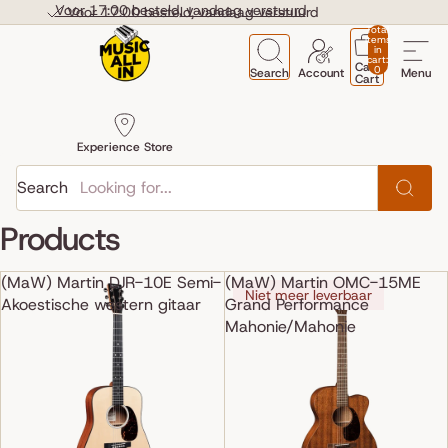
Skip to content
Voor 17:00 besteld, vandaag verstuurd
Voor 17:00 besteld, vandaag verstuurd
Total
items
in
cart:
Cart
0
Search
Account
Menu
Cart
Experience Store
Search
Products
(MaW) Martin DJR-10E Semi-
(MaW) Martin OMC-15ME
Niet meer leverbaar
Akoestische western gitaar
Grand Performance
Mahonie/Mahonie