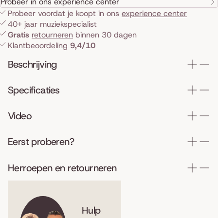
Probeer in ons experience center
Probeer voordat je koopt in ons
experience center
40+ jaar muziekspecialist
Gratis
retourneren
binnen 30 dagen
Klantbeoordeling
9,4/10
Beschrijving
Specificaties
Video
Eerst proberen?
Herroepen en retourneren
Hulp