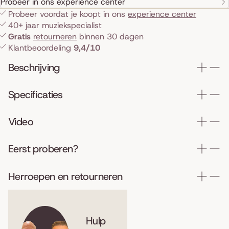
Probeer in ons experience center
Probeer voordat je koopt in ons
experience center
40+ jaar muziekspecialist
Gratis
retourneren
binnen 30 dagen
Klantbeoordeling
9,4/10
Beschrijving
Specificaties
Video
Eerst proberen?
Herroepen en retourneren
Hulp