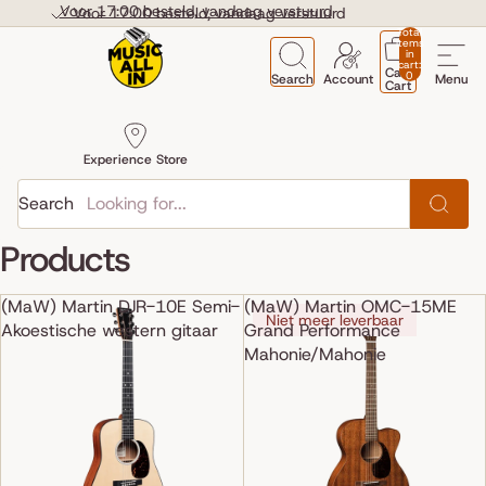
Skip to content
Voor 17:00 besteld, vandaag verstuurd
Voor 17:00 besteld, vandaag verstuurd
Total
items
in
cart:
Cart
0
Search
Account
Menu
Cart
Experience Store
Search
Products
(MaW) Martin DJR-10E Semi-
(MaW) Martin OMC-15ME
Niet meer leverbaar
Akoestische western gitaar
Grand Performance
Mahonie/Mahonie