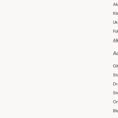
Ak
Kl
Uk
Fo
Al
A
Gi
St
Dr
St
On
Bl