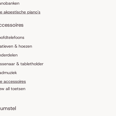
anobanken
le akoestische piano's
ccessoires
ofdtelefoons
atieven & hoezen
nderdelen
ssenaar & tabletholder
admuziek
le accessoires
ew all toetsen
umstel