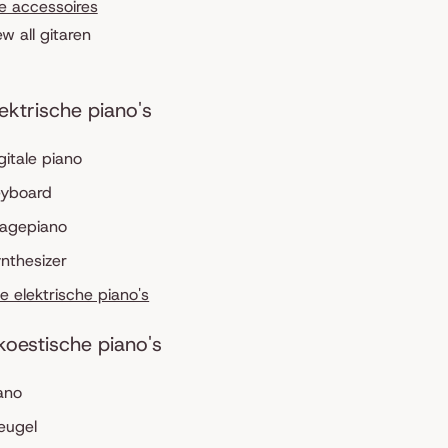
le accessoires
ew all gitaren
lektrische piano's
gitale piano
eyboard
tagepiano
nthesizer
le elektrische piano's
koestische piano's
ano
eugel