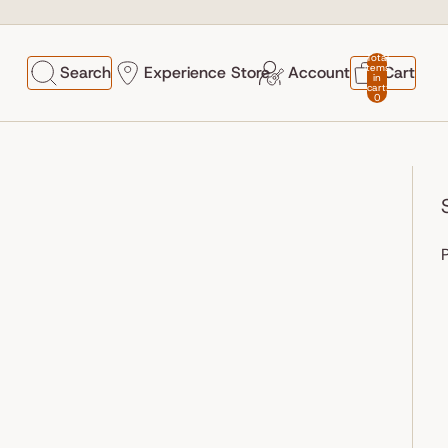
Total
items
Search
Experience Store
Account
Cart
in
cart:
0