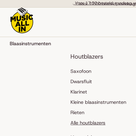
Skip to content
Voor 17:00 besteld, vandaag v
Voor 17:00 besteld, vandaag
Blaasinstrumenten
Houtblazers
Saxofoon
Dwarsfluit
Klarinet
Kleine blaasinstrumenten
Rieten
Alle houtblazers