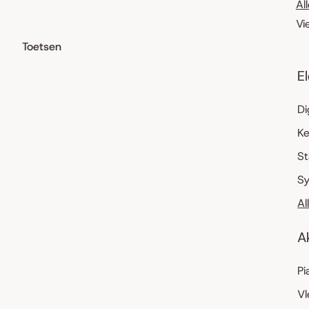
Al
Vi
Toetsen
E
Di
K
S
Sy
Al
A
Pi
Vl