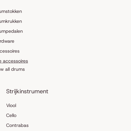
umstokken
umkrukken
umpedalen
rdware
cessoires
le accessoires
ew all drums
Strijkinstrument
Viool
Cello
Contrabas