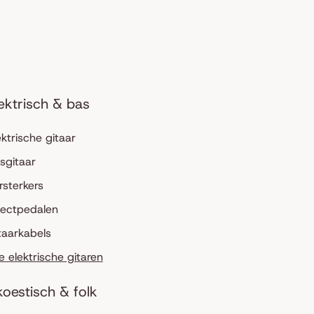
ektrisch & bas
ektrische gitaar
sgitaar
rsterkers
fectpedalen
taarkabels
le elektrische gitaren
oestisch & folk