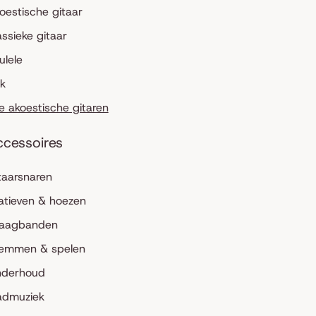
oestische gitaar
assieke gitaar
ulele
lk
le akoestische gitaren
ccessoires
taarsnaren
atieven & hoezen
aagbanden
emmen & spelen
derhoud
admuziek