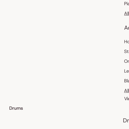
Pi
Al
A
Ho
St
O
Le
Bl
Al
Vi
Drums
Dr