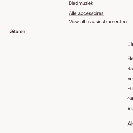
Bladmuziek
Alle accessoires
View all blaasinstrumenten
Gitaren
El
El
Ba
Ve
Ef
Gi
Al
Ak