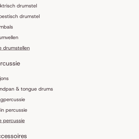
ektrisch drumstel
oestisch drumstel
mbals
umvellen
le drumstellen
rcussie
jons
ndpan & tongue drums
agpercussie
ein percussie
le percussie
cessoires