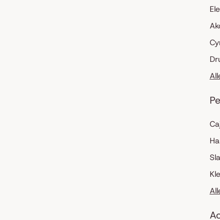
El
Ak
Cy
Dr
Al
Pe
Ca
Ha
Sl
Kl
Al
Ac