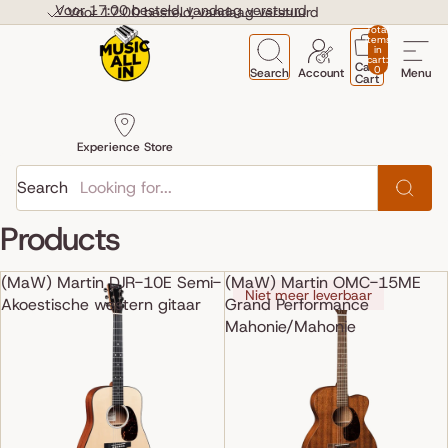
Skip to content
Voor 17:00 besteld, vandaag verstuurd
Voor 17:00 besteld, vandaag verstuurd
Total
items
in
cart:
Cart
0
Search
Account
Menu
Cart
Experience Store
Search
Products
(MaW) Martin DJR-10E Semi-
(MaW) Martin OMC-15ME
Niet meer leverbaar
Akoestische western gitaar
Grand Performance
Mahonie/Mahonie