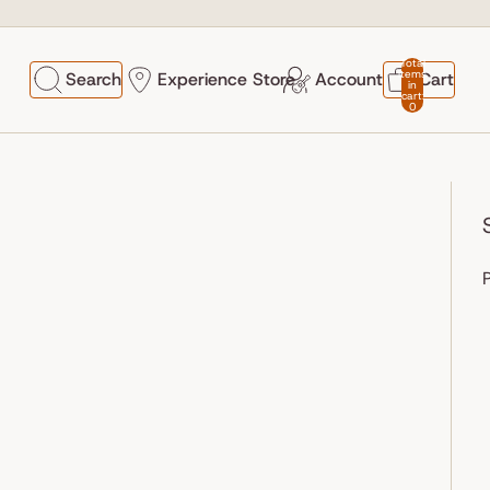
Total
items
Search
Experience Store
Account
Cart
in
cart:
0