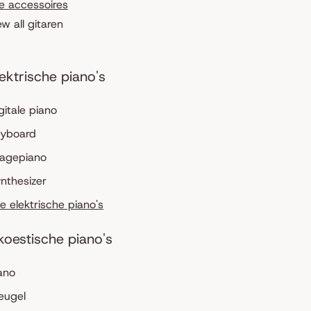
le accessoires
ew all gitaren
lektrische piano's
gitale piano
eyboard
tagepiano
nthesizer
le elektrische piano's
koestische piano's
ano
eugel