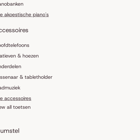
anobanken
le akoestische piano's
ccessoires
ofdtelefoons
atieven & hoezen
nderdelen
ssenaar & tabletholder
admuziek
le accessoires
ew all toetsen
umstel