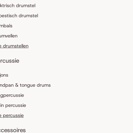
ektrisch drumstel
oestisch drumstel
mbals
umvellen
le drumstellen
rcussie
jons
ndpan & tongue drums
agpercussie
ein percussie
le percussie
cessoires