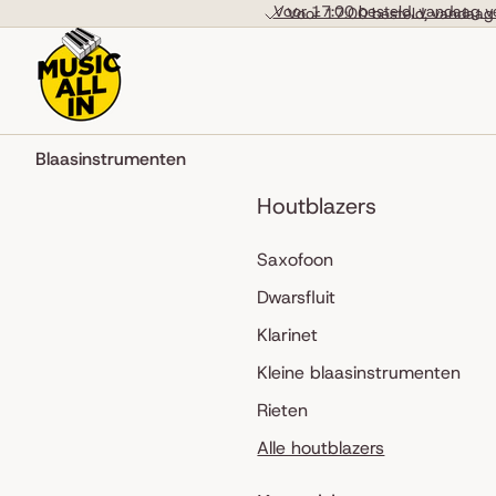
Skip to content
Voor 17:00 besteld, vandaag v
Voor 17:00 besteld, vandaag
Blaasinstrumenten
Houtblazers
Saxofoon
Dwarsfluit
Klarinet
Kleine blaasinstrumenten
Rieten
Alle houtblazers