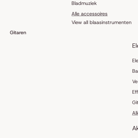
Bladmuziek
Alle accessoires
View all blaasinstrumenten
Gitaren
El
El
Ba
Ve
Ef
Gi
Al
Ak