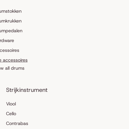
umstokken
umkrukken
umpedalen
rdware
cessoires
le accessoires
ew all drums
Strijkinstrument
Viool
Cello
Contrabas