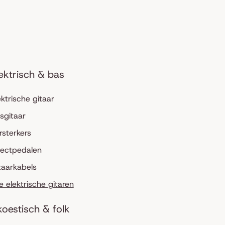
ektrisch & bas
ektrische gitaar
sgitaar
rsterkers
fectpedalen
taarkabels
le elektrische gitaren
oestisch & folk