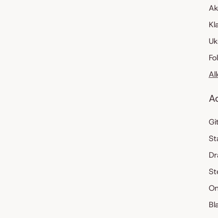
Ak
Kl
Uk
Fo
Al
A
Gi
St
Dr
St
On
Bl