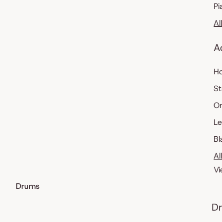
Pi
Al
A
Ho
St
O
Le
Bl
Al
Vi
Drums
Dr