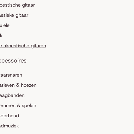
oestische gitaar
assieke gitaar
ulele
lk
le akoestische gitaren
ccessoires
taarsnaren
atieven & hoezen
aagbanden
emmen & spelen
derhoud
admuziek