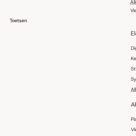
Al
Vi
Toetsen
E
Di
K
S
Sy
Al
A
Pi
Vl