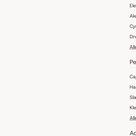
El
Ak
Cy
Dr
Al
Pe
Ca
Ha
Sl
Kl
Al
Ac