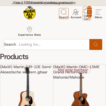
Skip to content
Voor 17:00 besteld, vandaag verstuurd
Voor 17:00 besteld, vandaag verstuurd
Total
items
in
cart:
Cart
0
Search
Account
Menu
Cart
Experience Store
Search
Products
(MaW) Martin DJR-10E Semi-
(MaW) Martin OMC-15ME
Niet meer leverbaar
Akoestische western gitaar
Grand Performance
Mahonie/Mahonie