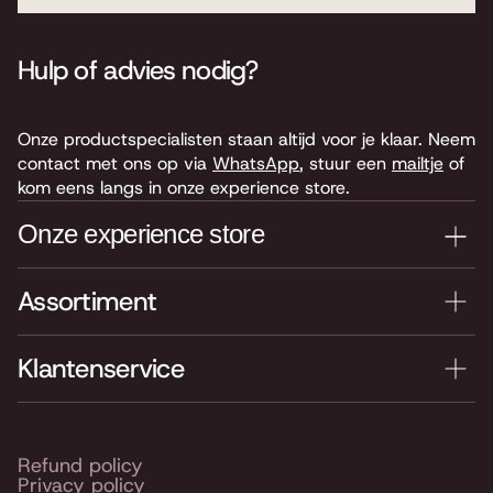
Hulp of advies nodig?
Onze productspecialisten staan altijd voor je klaar. Neem
contact met ons op via
WhatsApp
, stuur een
mailtje
of
kom eens langs in onze experience store.
Onze experience store
Assortiment
Je nieuwe instrument testen? Kom langs in onze winkel
van 4.000 m2 vol instrumenten, bladmuziek,
accessoires en onderdelen. Je vindt ons hier:
Klantenservice
Keyserswey 63
2201 CX Noordwijk
Routebeschrijving
Refund policy
Privacy policy