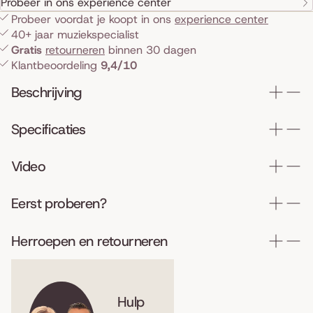
Probeer in ons experience center
Probeer voordat je koopt in ons
experience center
40+ jaar muziekspecialist
Gratis
retourneren
binnen 30 dagen
Klantbeoordeling
9,4/10
Beschrijving
Specificaties
Video
Eerst proberen?
Herroepen en retourneren
Hulp