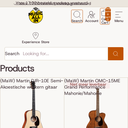
Skip to content
Voor 17:00 besteld, vandaag verstuurd
Voor 17:00 besteld, vandaag verstuurd
Total
items
in
cart:
Cart
0
Search
Account
Menu
Cart
Experience Store
Search
Products
(MaW) Martin DJR-10E Semi-
(MaW) Martin OMC-15ME
Niet meer leverbaar
Akoestische western gitaar
Grand Performance
Mahonie/Mahonie