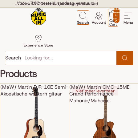
Skip to content
Voor 17:00 besteld, vandaag verstuurd
Voor 17:00 besteld, vandaag verstuurd
Total
items
in
cart:
Cart
0
Search
Account
Menu
Cart
Experience Store
Search
Products
(MaW) Martin DJR-10E Semi-
(MaW) Martin OMC-15ME
Niet meer leverbaar
Akoestische western gitaar
Grand Performance
Mahonie/Mahonie