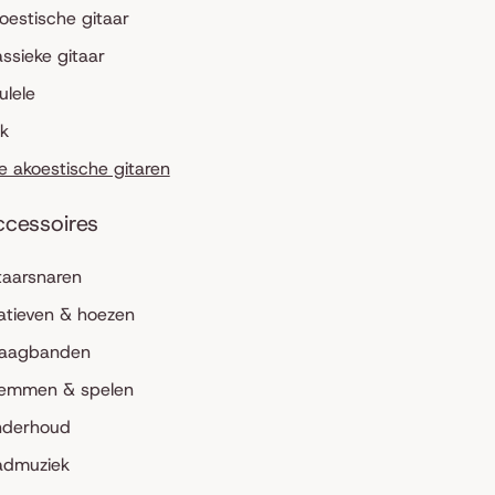
oestische gitaar
assieke gitaar
ulele
lk
le akoestische gitaren
ccessoires
taarsnaren
atieven & hoezen
aagbanden
emmen & spelen
derhoud
admuziek