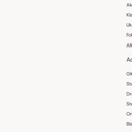
Ak
Kl
Uk
Fo
Al
A
Gi
St
Dr
St
On
Bl