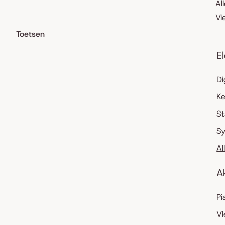
Al
Vi
Toetsen
E
Di
K
S
Sy
Al
A
Pi
Vl