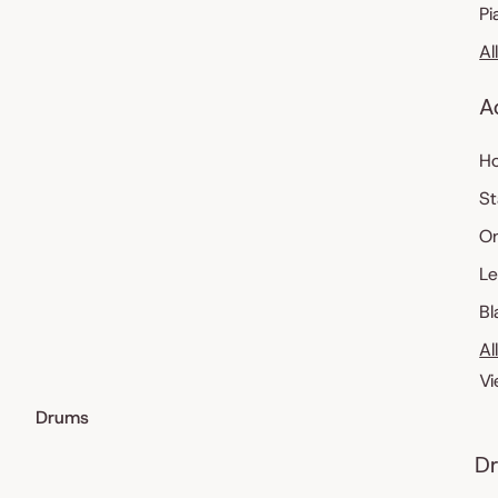
Pi
Al
A
Ho
St
O
Le
Bl
Al
Vi
Drums
Dr