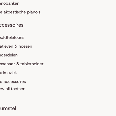
anobanken
le akoestische piano's
ccessoires
ofdtelefoons
atieven & hoezen
nderdelen
ssenaar & tabletholder
admuziek
le accessoires
ew all toetsen
umstel