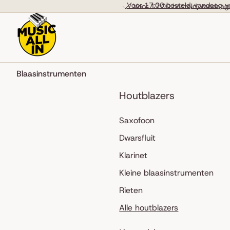
Skip to content
Voor 17:00 besteld, vandaag v
Voor 17:00 besteld, vandaag
Blaasinstrumenten
Houtblazers
Saxofoon
Dwarsfluit
Klarinet
Kleine blaasinstrumenten
Rieten
Alle houtblazers