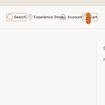
Total
items
Search
Experience Store
Account
Cart
in
cart:
0