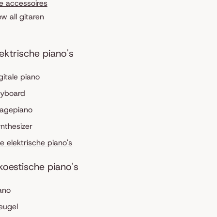
le accessoires
ew all gitaren
lektrische piano's
gitale piano
eyboard
tagepiano
nthesizer
le elektrische piano's
koestische piano's
ano
eugel