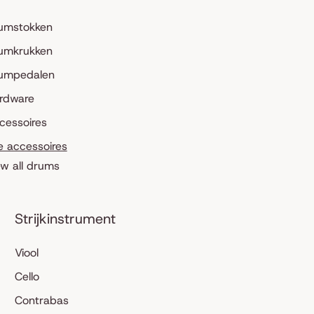
umstokken
umkrukken
umpedalen
rdware
cessoires
le accessoires
ew all drums
Strijkinstrument
Viool
Cello
Contrabas