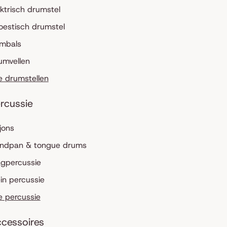
ektrisch drumstel
oestisch drumstel
mbals
umvellen
le drumstellen
rcussie
jons
ndpan & tongue drums
agpercussie
ein percussie
le percussie
cessoires