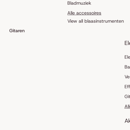
Bladmuziek
Alle accessoires
View all blaasinstrumenten
Gitaren
El
El
Ba
Ve
Ef
Gi
Al
Ak