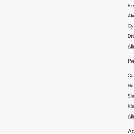
El
Ak
Cy
Dr
Al
Pe
Ca
Ha
Sl
Kl
Al
Ac