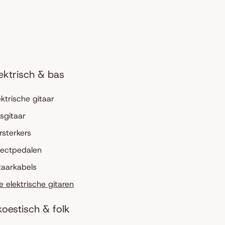
ektrisch & bas
ektrische gitaar
sgitaar
rsterkers
fectpedalen
taarkabels
le elektrische gitaren
oestisch & folk