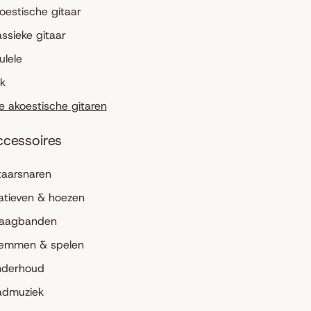
oestische gitaar
assieke gitaar
ulele
lk
le akoestische gitaren
ccessoires
taarsnaren
atieven & hoezen
aagbanden
emmen & spelen
derhoud
admuziek