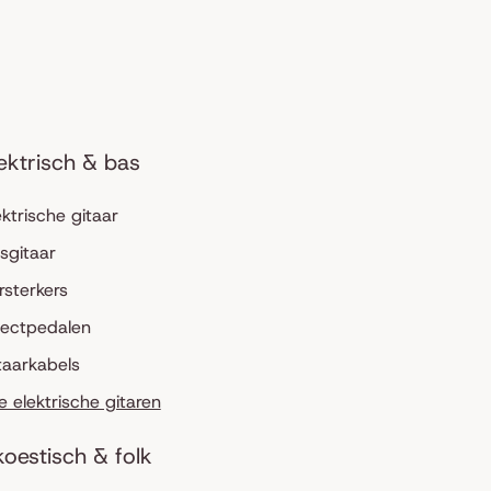
ektrisch & bas
ektrische gitaar
sgitaar
rsterkers
fectpedalen
taarkabels
le elektrische gitaren
oestisch & folk