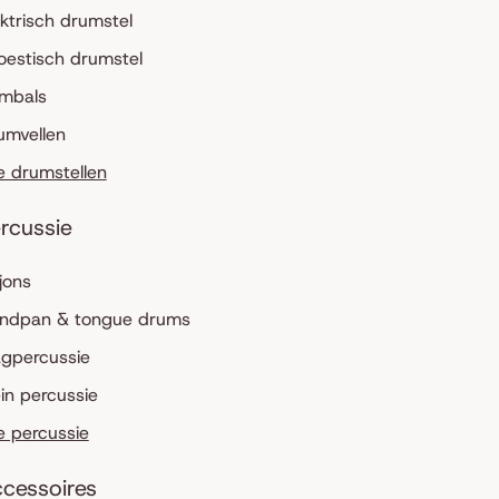
ektrisch drumstel
oestisch drumstel
mbals
umvellen
le drumstellen
rcussie
jons
ndpan & tongue drums
agpercussie
ein percussie
le percussie
cessoires