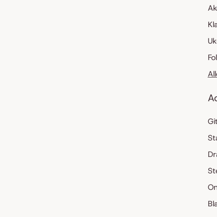
Ak
Kl
Uk
Fo
Al
A
Gi
St
Dr
St
On
Bl