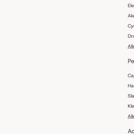
El
Ak
Cy
Dr
Al
Pe
Ca
Ha
Sl
Kl
Al
Ac