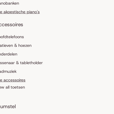
anobanken
le akoestische piano's
ccessoires
ofdtelefoons
atieven & hoezen
nderdelen
ssenaar & tabletholder
admuziek
le accessoires
ew all toetsen
umstel