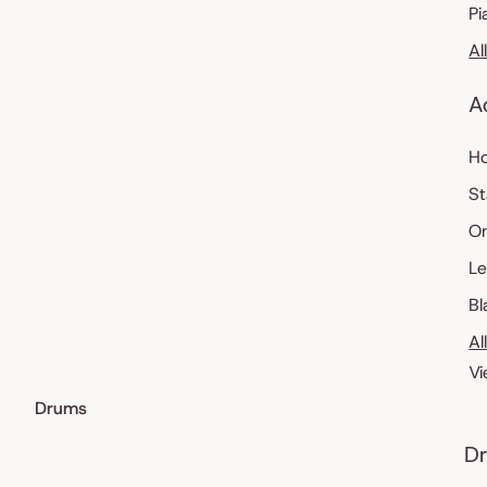
Pi
Al
A
Ho
St
O
Le
Bl
Al
Vi
Drums
Dr