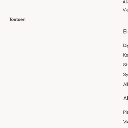
Al
Vi
Toetsen
E
Di
K
S
Sy
Al
A
Pi
Vl