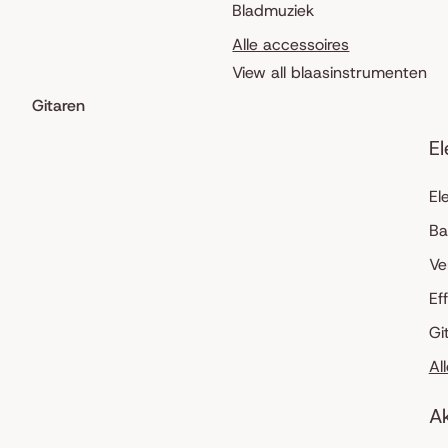
Bladmuziek
Alle accessoires
View all blaasinstrumenten
Gitaren
El
El
Ba
Ve
Ef
Gi
Al
Ak