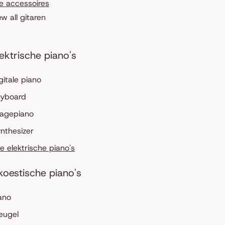
le accessoires
ew all gitaren
lektrische piano's
gitale piano
eyboard
tagepiano
nthesizer
le elektrische piano's
koestische piano's
ano
eugel