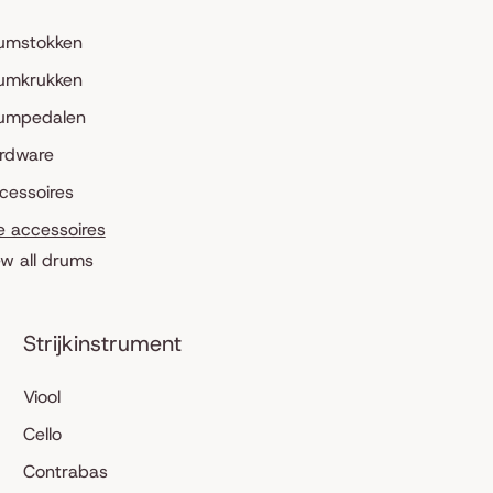
umstokken
umkrukken
umpedalen
rdware
cessoires
le accessoires
ew all drums
Strijkinstrument
Viool
Cello
Contrabas