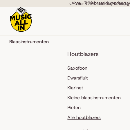
Skip to content
Voor 17:00 besteld, vandaag v
Voor 17:00 besteld, vandaag
Blaasinstrumenten
Houtblazers
Saxofoon
Dwarsfluit
Klarinet
Kleine blaasinstrumenten
Rieten
Alle houtblazers