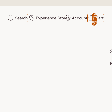
Total
items
Search
Experience Store
Account
Cart
in
cart:
0