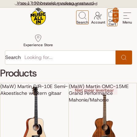
Skip to content
Voor 17:00 besteld, vandaag verstuurd
Voor 17:00 besteld, vandaag verstuurd
Total
items
in
cart:
Cart
0
Search
Account
Menu
Cart
Experience Store
Search
Products
(MaW) Martin DJR-10E Semi-
(MaW) Martin OMC-15ME
Niet meer leverbaar
Akoestische western gitaar
Grand Performance
Mahonie/Mahonie