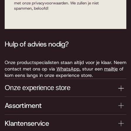
met onze
privacyvoorwaarden
. We zullen je niet
spammen, beloofd!
Hulp of advies nodig?
Onze productspecialisten staan altijd voor je klaar. Neem
contact met ons op via
WhatsApp
, stuur een
mailtje
of
kom eens langs in onze experience store.
Onze experience store
Assortiment
Je nieuwe instrument testen? Kom langs in onze winkel
van 4.000 m2 vol instrumenten, bladmuziek,
accessoires en onderdelen. Je vindt ons hier:
Klantenservice
Keyserswey 63