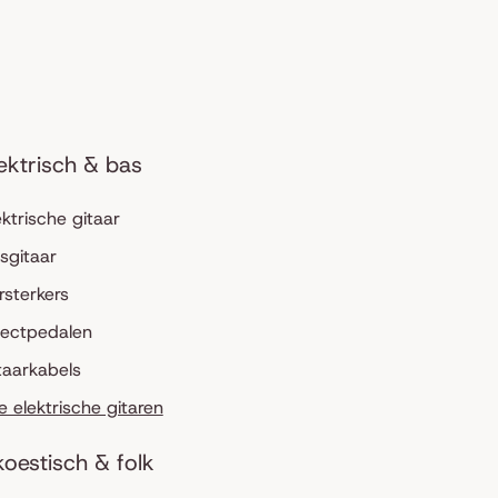
ektrisch & bas
ektrische gitaar
sgitaar
rsterkers
fectpedalen
taarkabels
le elektrische gitaren
oestisch & folk