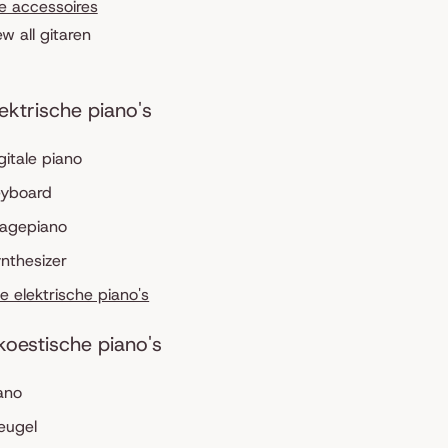
le accessoires
ew all gitaren
lektrische piano's
gitale piano
eyboard
tagepiano
nthesizer
le elektrische piano's
koestische piano's
ano
eugel