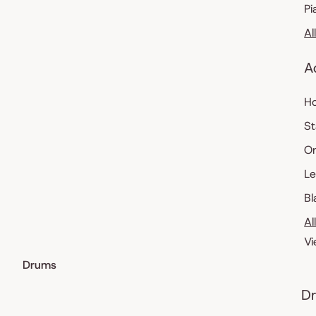
Pi
Al
A
Ho
St
O
Le
Bl
Al
Vi
Drums
Dr