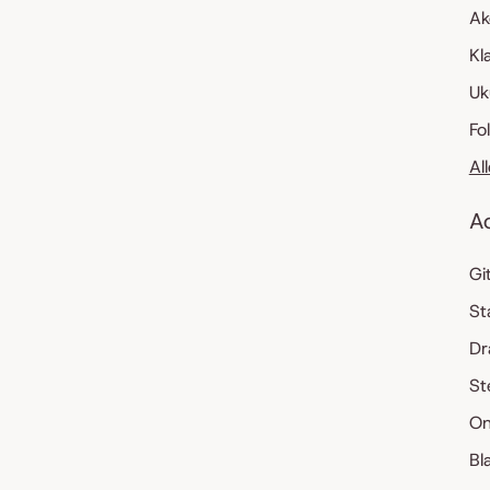
Ak
Kl
Uk
Fo
Al
A
Gi
St
Dr
St
On
Bl