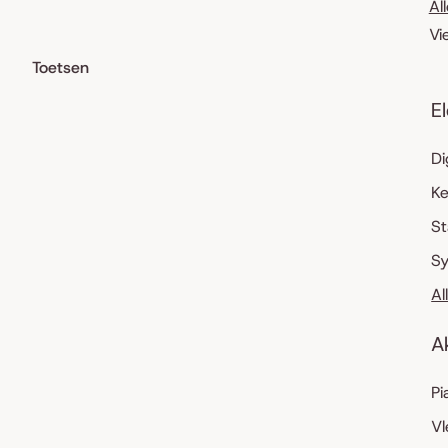
Al
Vi
Toetsen
E
Di
K
S
Sy
Al
A
Pi
Vl