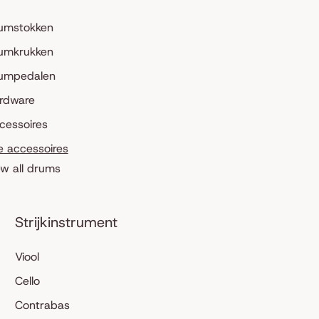
umstokken
umkrukken
umpedalen
rdware
cessoires
le accessoires
ew all drums
Strijkinstrument
Viool
Cello
Contrabas