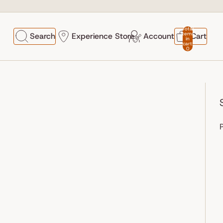
Total
items
Search
Experience Store
Account
Cart
in
cart:
0