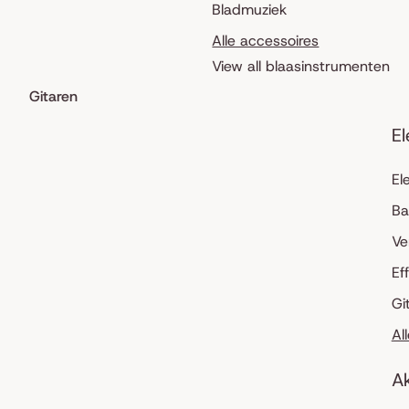
Bladmuziek
Alle accessoires
View all blaasinstrumenten
Gitaren
El
El
Ba
Ve
Ef
Gi
Al
Ak