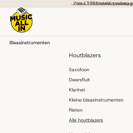
Skip to content
Voor 17:00 besteld, vandaag v
Voor 17:00 besteld, vandaag
Blaasinstrumenten
Houtblazers
Saxofoon
Dwarsfluit
Klarinet
Kleine blaasinstrumenten
Rieten
Alle houtblazers