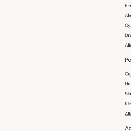
El
Ak
Cy
Dr
Al
Pe
Ca
Ha
Sl
Kl
Al
Ac