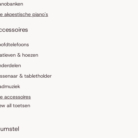
anobanken
le akoestische piano's
ccessoires
ofdtelefoons
atieven & hoezen
nderdelen
ssenaar & tabletholder
admuziek
le accessoires
ew all toetsen
umstel