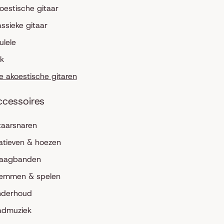
oestische gitaar
assieke gitaar
ulele
lk
le akoestische gitaren
ccessoires
taarsnaren
atieven & hoezen
aagbanden
emmen & spelen
derhoud
admuziek