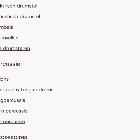
ektrisch drumstel
oestisch drumstel
mbals
umvellen
le drumstellen
rcussie
jons
ndpan & tongue drums
agpercussie
ein percussie
le percussie
cessoires