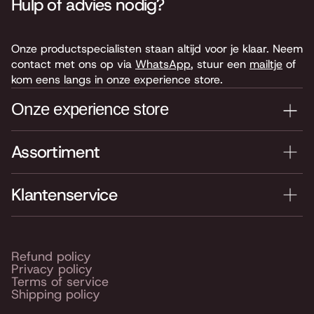
Hulp of advies nodig?
Onze productspecialisten staan altijd voor je klaar. Neem
contact met ons op via
WhatsApp
, stuur een
mailtje
of
kom eens langs in onze experience store.
Onze experience store
Assortiment
Je nieuwe instrument testen? Kom langs in onze winkel
van 4.000 m2 vol instrumenten, bladmuziek,
accessoires en onderdelen. Je vindt ons hier:
Klantenservice
Keyserswey 63
2201 CX Noordwijk
Routebeschrijving
Refund policy
Privacy policy
Openingstijden
Terms of service
Shipping policy