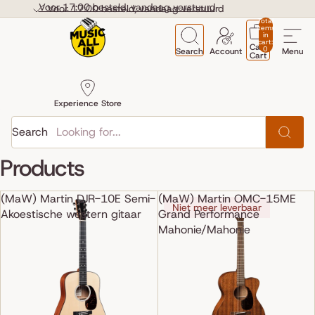
Skip to content
Voor 17:00 besteld, vandaag verstuurd
Voor 17:00 besteld, vandaag verstuurd
Total
items
in
cart:
Cart
0
Search
Account
Menu
Cart
Experience Store
Search
Products
(MaW) Martin DJR-10E Semi-
(MaW) Martin OMC-15ME
Niet meer leverbaar
Akoestische western gitaar
Grand Performance
Mahonie/Mahonie