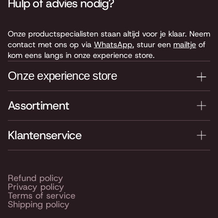
Hulp of advies nodig?
Onze productspecialisten staan altijd voor je klaar. Neem
contact met ons op via
WhatsApp
, stuur een
mailtje
of
kom eens langs in onze experience store.
Onze experience store
Assortiment
Je nieuwe instrument testen? Kom langs in onze winkel
van 4.000 m2 vol instrumenten, bladmuziek,
accessoires en onderdelen. Je vindt ons hier:
Klantenservice
Keyserswey 63
2201 CX Noordwijk
Routebeschrijving
Refund policy
Privacy policy
Openingstijden
Terms of service
Shipping policy