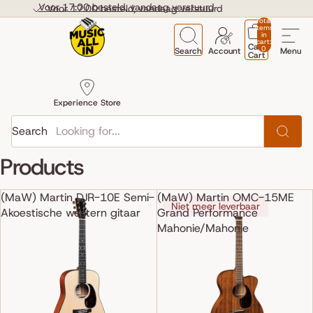
Skip to content
Voor 17:00 besteld, vandaag verstuurd
Voor 17:00 besteld, vandaag verstuurd
Total
items
in
cart:
Cart
0
Search
Account
Menu
Cart
Experience Store
Search
Products
(MaW) Martin DJR-10E Semi-
(MaW) Martin OMC-15ME
Niet meer leverbaar
Akoestische western gitaar
Grand Performance
Mahonie/Mahonie