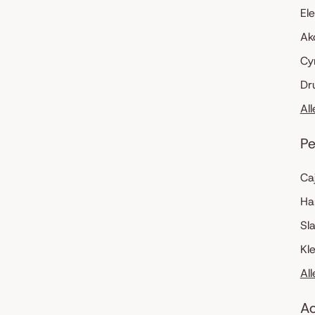
El
Ak
Cy
Dr
Al
Pe
Ca
Ha
Sl
Kl
Al
Ac