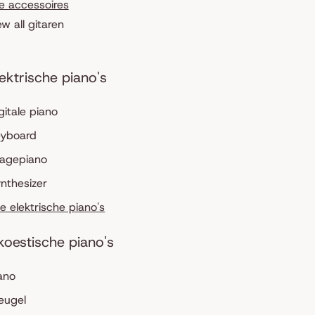
le accessoires
ew all gitaren
lektrische piano's
gitale piano
eyboard
tagepiano
nthesizer
le elektrische piano's
koestische piano's
ano
eugel