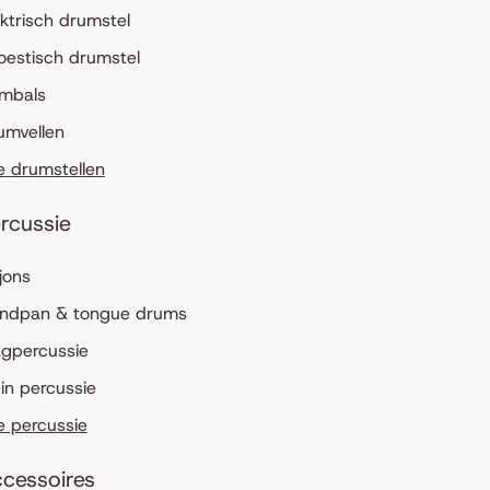
ektrisch drumstel
oestisch drumstel
mbals
umvellen
le drumstellen
rcussie
jons
ndpan & tongue drums
agpercussie
ein percussie
le percussie
cessoires