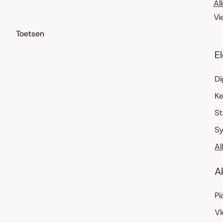
Al
Vi
Toetsen
E
Di
K
S
Sy
Al
A
Pi
Vl