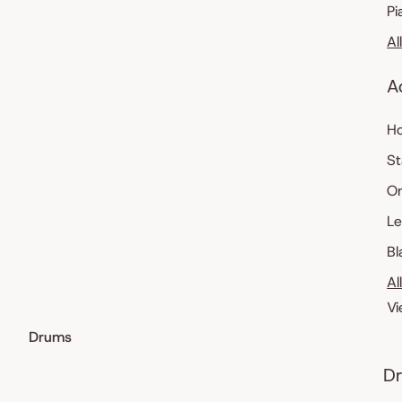
Pi
Al
A
Ho
St
O
Le
Bl
Al
Vi
Drums
Dr