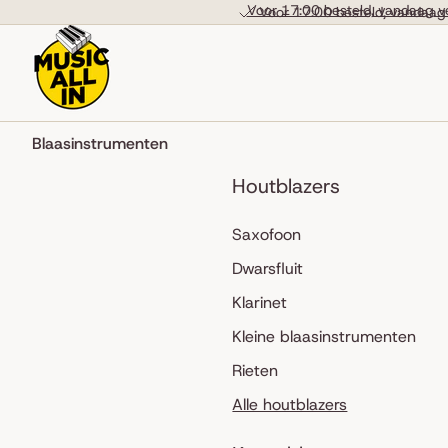
Skip to content
Voor 17:00 besteld, vandaag v
Voor 17:00 besteld, vandaag
Blaasinstrumenten
Houtblazers
Saxofoon
Dwarsfluit
Klarinet
Kleine blaasinstrumenten
Rieten
Alle houtblazers