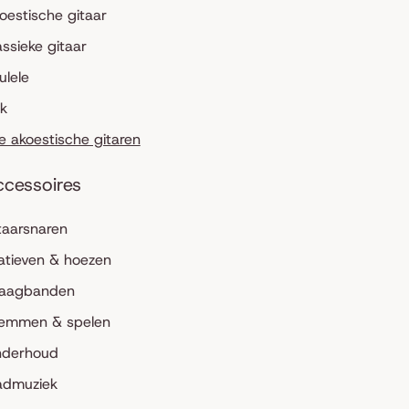
oestische gitaar
assieke gitaar
ulele
lk
le akoestische gitaren
ccessoires
taarsnaren
atieven & hoezen
aagbanden
emmen & spelen
derhoud
admuziek