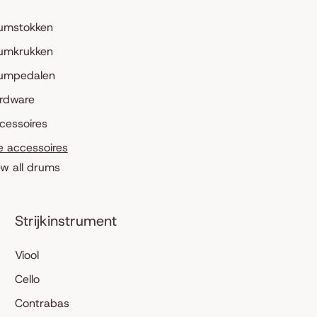
umstokken
umkrukken
umpedalen
rdware
cessoires
le accessoires
ew all drums
Strijkinstrument
Viool
Cello
Contrabas