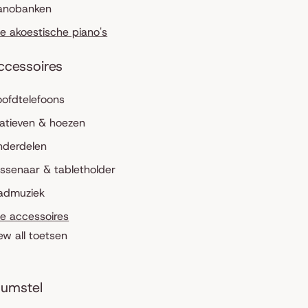
anobanken
le akoestische piano's
ccessoires
ofdtelefoons
atieven & hoezen
nderdelen
ssenaar & tabletholder
admuziek
le accessoires
ew all toetsen
umstel