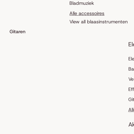
Bladmuziek
Alle accessoires
View all blaasinstrumenten
Gitaren
El
El
Ba
Ve
Ef
Gi
Al
Ak