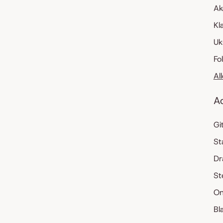
Ak
Kl
Uk
Fo
Al
A
Gi
St
Dr
St
On
Bl