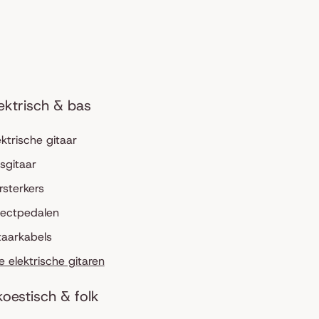
ektrisch & bas
ektrische gitaar
sgitaar
rsterkers
fectpedalen
taarkabels
le elektrische gitaren
oestisch & folk