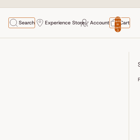
Total
items
Search
Experience Store
Account
Cart
in
cart:
0