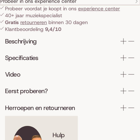
Probeer in ons experience center
Probeer voordat je koopt in ons
experience center
40+ jaar muziekspecialist
Gratis
retourneren
binnen 30 dagen
Klantbeoordeling
9,4/10
Beschrijving
Specificaties
Video
Eerst proberen?
Herroepen en retourneren
Hulp