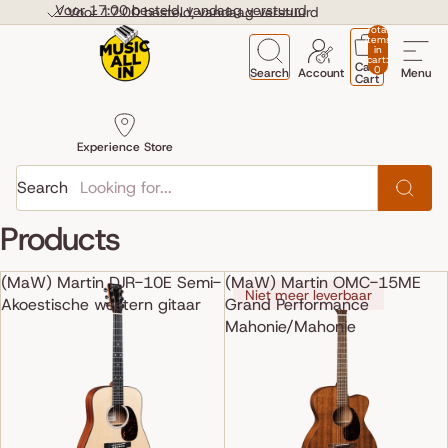
Skip to content
Voor 17:00 besteld, vandaag verstuurd
Voor 17:00 besteld, vandaag verstuurd
Total
items
in
cart:
Cart
0
Search
Account
Menu
Cart
Experience Store
Search
Products
(MaW) Martin DJR-10E Semi-
(MaW) Martin OMC-15ME
Niet meer leverbaar
Akoestische western gitaar
Grand Performance
Mahonie/Mahonie