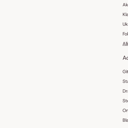
Ak
Kl
Uk
Fo
Al
A
Gi
St
Dr
St
On
Bl