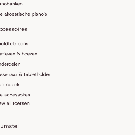
anobanken
le akoestische piano's
ccessoires
ofdtelefoons
atieven & hoezen
nderdelen
ssenaar & tabletholder
admuziek
le accessoires
ew all toetsen
umstel