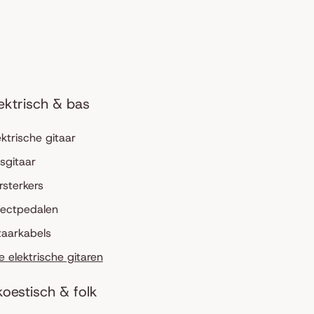
ektrisch & bas
ektrische gitaar
sgitaar
rsterkers
fectpedalen
taarkabels
le elektrische gitaren
oestisch & folk