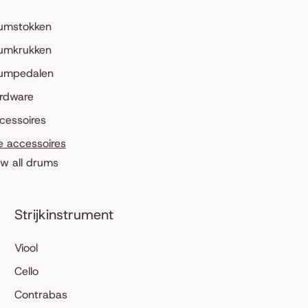
umstokken
umkrukken
umpedalen
rdware
cessoires
le accessoires
ew all drums
Strijkinstrument
Viool
Cello
Contrabas