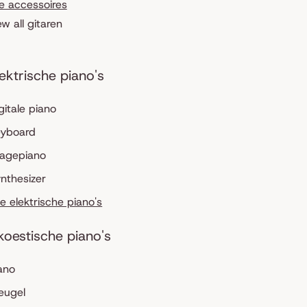
le accessoires
ew all gitaren
lektrische piano's
gitale piano
eyboard
tagepiano
nthesizer
le elektrische piano's
koestische piano's
ano
eugel