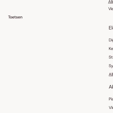
Al
Vi
Toetsen
E
Di
K
S
Sy
Al
A
Pi
Vl