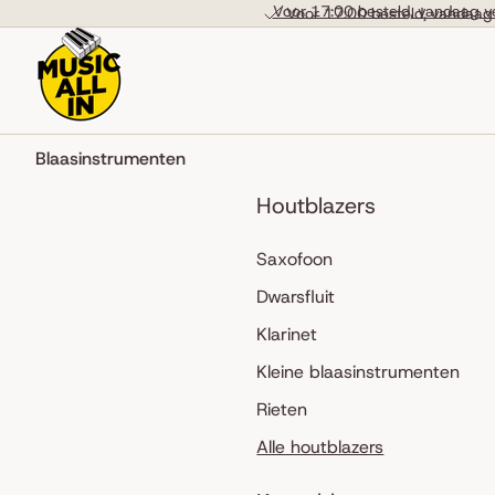
Skip to content
Voor 17:00 besteld, vandaag v
Voor 17:00 besteld, vandaag
Blaasinstrumenten
Houtblazers
Saxofoon
Dwarsfluit
Klarinet
Kleine blaasinstrumenten
Rieten
Alle houtblazers