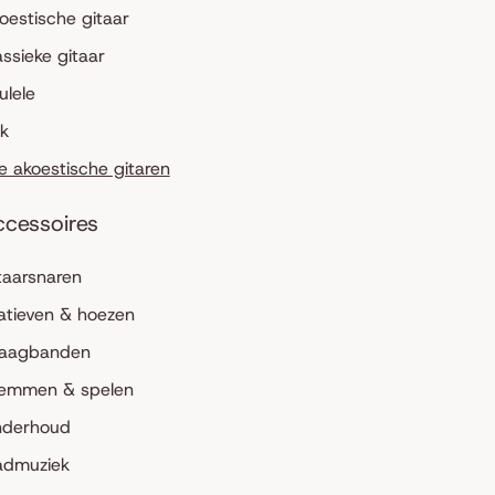
oestische gitaar
assieke gitaar
ulele
lk
le akoestische gitaren
ccessoires
taarsnaren
atieven & hoezen
aagbanden
emmen & spelen
derhoud
admuziek