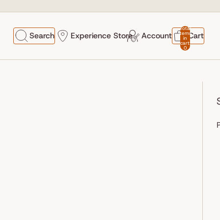
Total
items
Search
Experience Store
Account
Cart
in
cart:
0