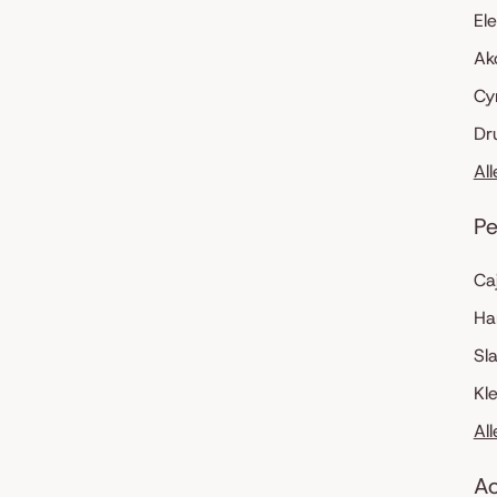
El
Ak
Cy
Dr
Al
Pe
Ca
Ha
Sl
Kl
Al
Ac