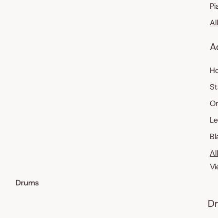
Pi
Al
A
Ho
St
O
Le
Bl
Al
Vi
Drums
Dr