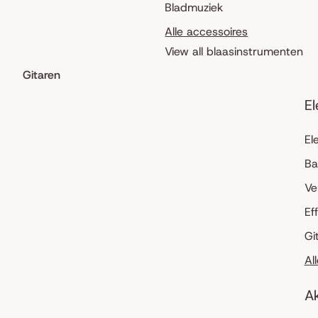
Bladmuziek
Alle accessoires
View all blaasinstrumenten
Gitaren
El
El
Ba
Ve
Ef
Gi
Al
Ak