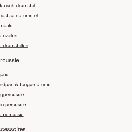
ektrisch drumstel
oestisch drumstel
mbals
umvellen
le drumstellen
rcussie
jons
ndpan & tongue drums
agpercussie
ein percussie
le percussie
cessoires