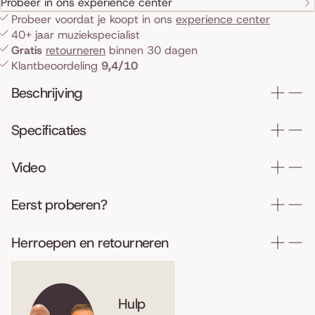
Probeer in ons experience center
Probeer voordat je koopt in ons
experience center
40+ jaar muziekspecialist
Gratis
retourneren
binnen 30 dagen
Klantbeoordeling
9,4/10
Beschrijving
Specificaties
Video
Eerst proberen?
Herroepen en retourneren
Hulp