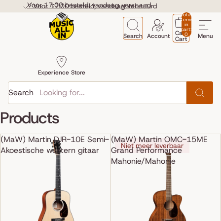
Skip to content
Voor 17:00 besteld, vandaag verstuurd
Voor 17:00 besteld, vandaag verstuurd
Total
items
in
cart:
Cart
0
Search
Account
Menu
Cart
Experience Store
Search
Products
(MaW) Martin DJR-10E Semi-
(MaW) Martin OMC-15ME
Niet meer leverbaar
Akoestische western gitaar
Grand Performance
Mahonie/Mahonie