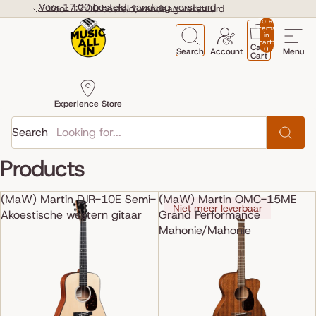
Skip to content
Voor 17:00 besteld, vandaag verstuurd
Voor 17:00 besteld, vandaag verstuurd
Total
items
in
cart:
Cart
0
Search
Account
Menu
Cart
Experience Store
Search
Products
(MaW) Martin DJR-10E Semi-
(MaW) Martin OMC-15ME
Niet meer leverbaar
Akoestische western gitaar
Grand Performance
Mahonie/Mahonie