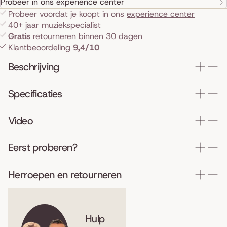
Probeer in ons experience center
Probeer voordat je koopt in ons
experience center
40+ jaar muziekspecialist
Gratis
retourneren
binnen 30 dagen
Klantbeoordeling
9,4/10
Beschrijving
Specificaties
Video
Eerst proberen?
Herroepen en retourneren
Hulp