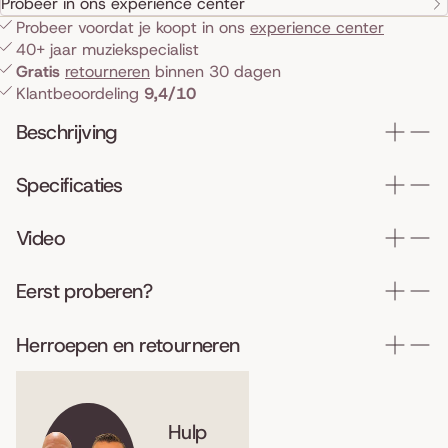
Probeer in ons experience center
Probeer voordat je koopt in ons
experience center
40+ jaar muziekspecialist
Gratis
retourneren
binnen 30 dagen
Klantbeoordeling
9,4/10
Beschrijving
Specificaties
Video
Eerst proberen?
Herroepen en retourneren
Hulp