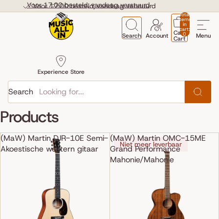
Skip to content
Voor 17:00 besteld, vandaag verstuurd
Voor 17:00 besteld, vandaag verstuurd
Total
items
in
cart:
Cart
0
Search
Account
Menu
Cart
Experience Store
Search
Products
(MaW) Martin DJR-10E Semi-
(MaW) Martin OMC-15ME
Niet meer leverbaar
Akoestische western gitaar
Grand Performance
Mahonie/Mahonie