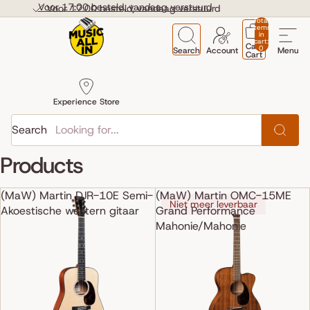
Skip to content
Voor 17:00 besteld, vandaag verstuurd
Voor 17:00 besteld, vandaag verstuurd
Total
items
in
cart:
Cart
0
Search
Account
Menu
Cart
Experience Store
Search
Products
(MaW) Martin DJR-10E Semi-
(MaW) Martin OMC-15ME
Niet meer leverbaar
Akoestische western gitaar
Grand Performance
Mahonie/Mahonie