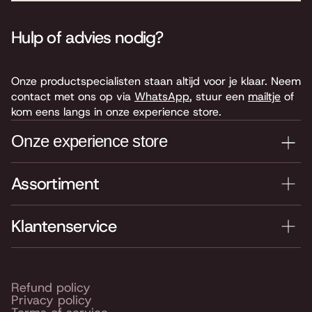
Hulp of advies nodig?
Onze productspecialisten staan altijd voor je klaar. Neem
contact met ons op via
WhatsApp
, stuur een
mailtje
of
kom eens langs in onze experience store.
Onze experience store
Assortiment
Je nieuwe instrument testen? Kom langs in onze winkel
van 4.000 m2 vol instrumenten, bladmuziek,
accessoires en onderdelen. Je vindt ons hier:
Klantenservice
Keyserswey 63
2201 CX Noordwijk
Routebeschrijving
Refund policy
Privacy policy
Openingstijden