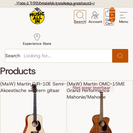
Skip to content
Voor 17:00 besteld, vandaag verstuurd
Voor 17:00 besteld, vandaag verstuurd
Total
items
in
cart:
Cart
0
Search
Account
Menu
Cart
Experience Store
Search
Products
(MaW) Martin DJR-10E Semi-
(MaW) Martin OMC-15ME
Niet meer leverbaar
Akoestische western gitaar
Grand Performance
Mahonie/Mahonie