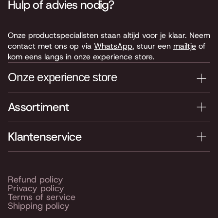
Hulp of advies nodig?
Onze productspecialisten staan altijd voor je klaar. Neem
contact met ons op via
WhatsApp
, stuur een
mailtje
of
kom eens langs in onze experience store.
Onze experience store
Assortiment
Je nieuwe instrument testen? Kom langs in onze winkel
van 4.000 m2 vol instrumenten, bladmuziek,
accessoires en onderdelen. Je vindt ons hier:
Klantenservice
Keyserswey 63
2201 CX Noordwijk
Routebeschrijving
Refund policy
Privacy policy
Openingstijden
Terms of service
Shipping policy