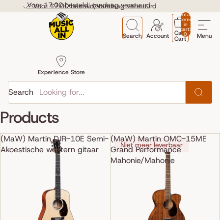
Skip to content
Voor 17:00 besteld, vandaag verstuurd
Voor 17:00 besteld, vandaag verstuurd
Total
items
in
cart:
Cart
0
Search
Account
Menu
Cart
Experience Store
Search
Products
(MaW) Martin DJR-10E Semi-
(MaW) Martin OMC-15ME
Niet meer leverbaar
Akoestische western gitaar
Grand Performance
Mahonie/Mahonie