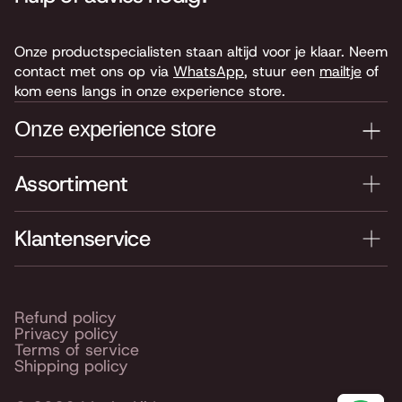
Onze productspecialisten staan altijd voor je klaar. Neem
contact met ons op via
WhatsApp
, stuur een
mailtje
of
kom eens langs in onze experience store.
Onze experience store
Assortiment
Je nieuwe instrument testen? Kom langs in onze winkel
van 4.000 m2 vol instrumenten, bladmuziek,
accessoires en onderdelen. Je vindt ons hier:
Klantenservice
Keyserswey 63
2201 CX Noordwijk
Routebeschrijving
Refund policy
Privacy policy
Openingstijden
Terms of service
Shipping policy