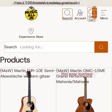
Skip to content
Voor 17:00 besteld, vandaag verstuurd
Voor 17:00 besteld, vandaag verstuurd
Total
items
in
cart:
Cart
0
Search
Account
Menu
Cart
Experience Store
Search
Products
(MaW) Martin DJR-10E Semi-
(MaW) Martin OMC-15ME
Niet meer leverbaar
Akoestische western gitaar
Grand Performance
Mahonie/Mahonie