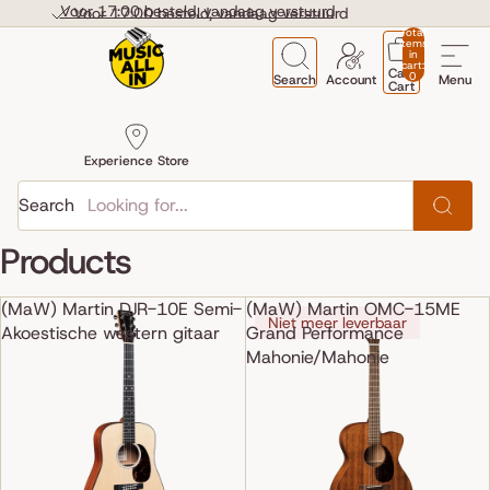
Skip to content
Voor 17:00 besteld, vandaag verstuurd
Voor 17:00 besteld, vandaag verstuurd
Total
items
in
cart:
Cart
0
Search
Account
Menu
Cart
Experience Store
Search
Products
(MaW) Martin DJR-10E Semi-
(MaW) Martin OMC-15ME
Niet meer leverbaar
Akoestische western gitaar
Grand Performance
Mahonie/Mahonie