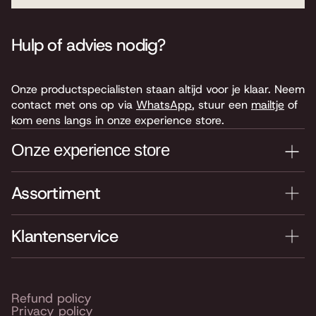
Hulp of advies nodig?
Onze productspecialisten staan altijd voor je klaar. Neem
contact met ons op via
WhatsApp
, stuur een
mailtje
of
kom eens langs in onze experience store.
Onze experience store
Assortiment
Je nieuwe instrument testen? Kom langs in onze winkel
van 4.000 m2 vol instrumenten, bladmuziek,
accessoires en onderdelen. Je vindt ons hier:
Klantenservice
Keyserswey 63
2201 CX Noordwijk
Routebeschrijving
Refund policy
Privacy policy