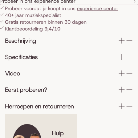
Probeer in ons experience center
Probeer voordat je koopt in ons
experience center
40+ jaar muziekspecialist
Gratis
retourneren
binnen 30 dagen
Klantbeoordeling
9,4/10
Beschrijving
Specificaties
Video
Eerst proberen?
Herroepen en retourneren
Hulp