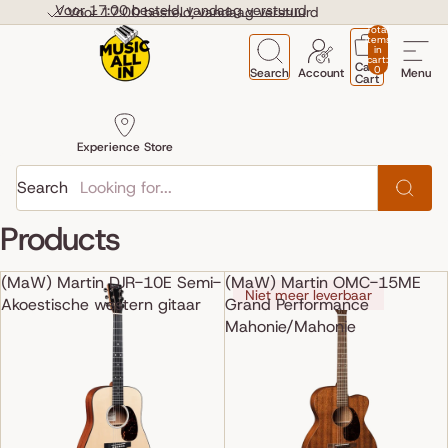
Skip to content
Voor 17:00 besteld, vandaag verstuurd
Voor 17:00 besteld, vandaag verstuurd
Total
items
in
cart:
Cart
0
Search
Account
Menu
Cart
Experience Store
Search
Products
(MaW) Martin DJR-10E Semi-
(MaW) Martin OMC-15ME
Niet meer leverbaar
Akoestische western gitaar
Grand Performance
Mahonie/Mahonie